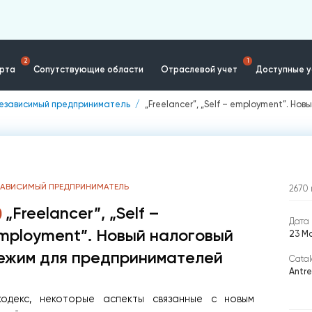
2
1
ерта
Сопутствующие области
Отраслевой учет
Доступные у
езависимый предприниматель
„Freelancer”, „Self – employment”. Н
ЗАВИСИМЫЙ ПРЕДПРИНИМАТЕЛЬ
2670
„Freelancer”, „Self –
Дата 
mployment”. Новый налоговый
23 М
ежим для предпринимателей
Catal
Antr
кодекс, некоторые аспекты связанные с новым