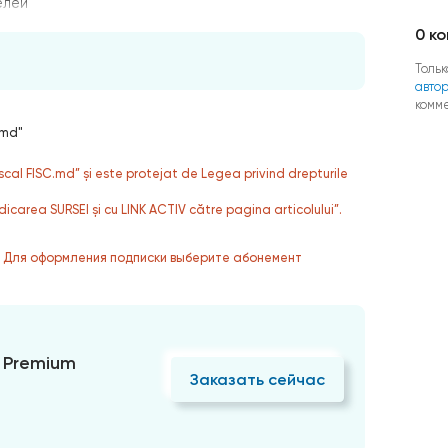
елей
0
ко
Тольк
авто
комм
.md"
fiscal FISC.md” și este protejat de Legea privind drepturile
dicarea SURSEI și cu LINK ACTIV către pagina articolului”.
. Для оформления подписки выберите абонемент
 Premium
Заказать сейчас