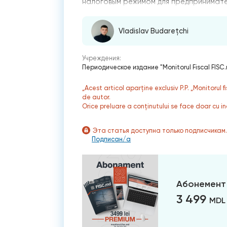
налоговым режимом для предпринимат
Vladislav Budarețchi
Учреждения:
Периодическое издание "Monitorul Fiscal FISC
„Acest articol aparține exclusiv P.P. „Monitorul 
de autor.
Orice preluare a conținutului se face doar cu in
Эта статья доступна только подписчикам
Подписан/а
Абонемент
3 499
MDL