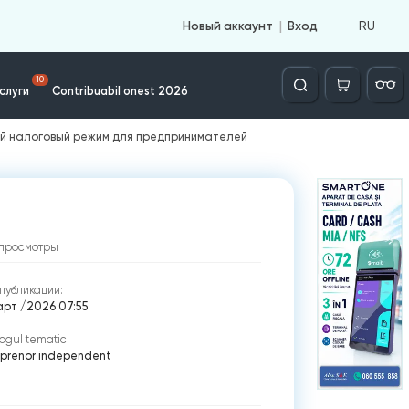
RU
Новый аккаунт
Вход
Căutare
10
слуги
Contribuabil onest 2026
овый налоговый режим для предпринимателей
просмотры
публикации:
арт /2026 07:55
ogul tematic
eprenor independent