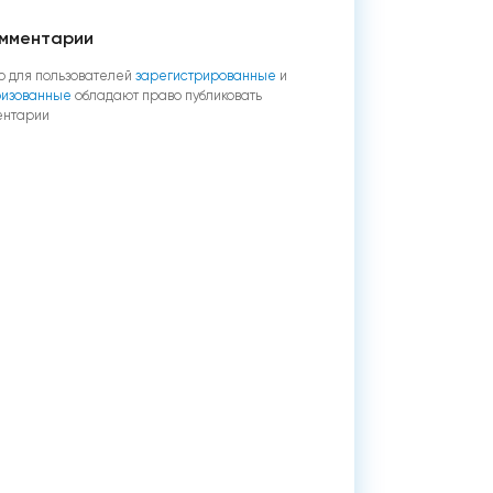
мментарии
о для пользователей
зарегистрированные
и
ризованные
обладают право публиковать
ентарии