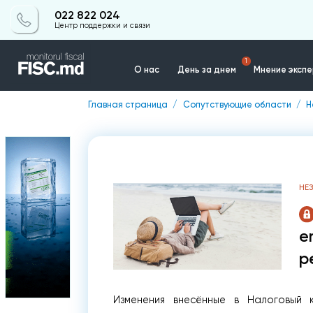
022 822 024
Центр поддержки и связи
1
О нас
День за днем
Мнение эксп
Главная страница
Сопутствующие области
Н
Контакты
НЕ
e
р
Изменения внесённые в Налоговый 