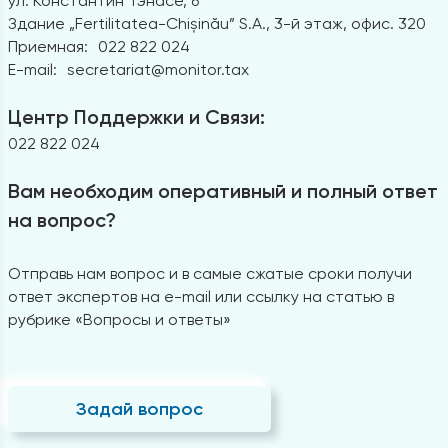
ул. Константин Тэнасе, 6
Здание „Fertilitatea-Chișinău” S.A., 3-й этаж, офис. 320
Приемная:
022 822 024
E-mail:
secretariat@monitor.tax
Центр Поддержки и Связи:
022 822 024
Вам необходим оперативный и полный ответ
на вопрос?
Отправь нам вопрос и в самые сжатые сроки получи
ответ экспертов на e-mail или ссылку на статью в
рубрике «Вопросы и ответы»
Задай вопрос