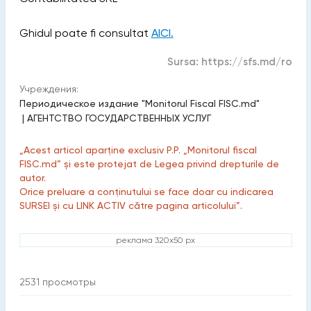
Ghidul poate fi consultat
AICI.
Sursa:
https://sfs.md/ro
Учреждения:
Периодическое издание "Monitorul Fiscal FISC.md"
|
АГЕНТСТВО ГОСУДАРСТВЕННЫХ УСЛУГ
„Acest articol aparține exclusiv P.P. „Monitorul fiscal
FISC.md” și este protejat de Legea privind drepturile de
autor.
Orice preluare a conținutului se face doar cu indicarea
SURSEI și cu LINK ACTIV către pagina articolului”.
реклама 320x50 px
2531
просмотры