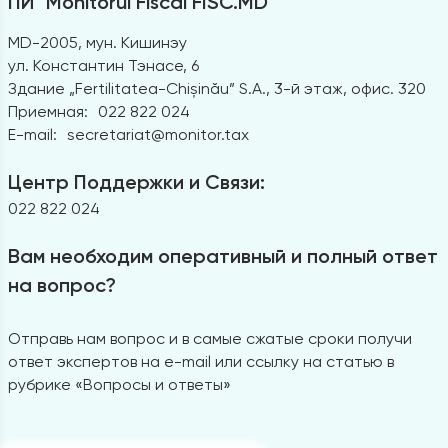
ПИ "Monitorul Fiscal FISC.MD"
MD-2005, мун. Кишинэу
ул. Константин Тэнасе, 6
Здание „Fertilitatea-Chișinău” S.A., 3-й этаж, офис. 320
Приемная:
022 822 024
E-mail:
secretariat@monitor.tax
Центр Поддержки и Связи:
022 822 024
Вам необходим оперативный и полный ответ
на вопрос?
Отправь нам вопрос и в самые сжатые сроки получи
ответ экспертов на e-mail или ссылку на статью в
рубрике «Вопросы и ответы»