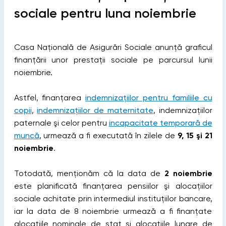
sociale pentru luna noiembrie
Casa Națională de Asigurări Sociale anunță graficul
finanțării unor prestații sociale pe parcursul lunii
noiembrie.
Astfel, finanțarea
indemnizațiilor pentru familiile cu
copii
,
indemnizațiilor de maternitate
, indemnizațiilor
paternale şi celor pentru
incapacitate temporară de
muncă
, urmează a fi executată în zilele de
9, 15 şi 21
noiembrie
.
Totodată, menționăm că la data de
2 noiembrie
este planificată finanțarea pensiilor şi alocaţiilor
sociale achitate prin intermediul instituţiilor bancare,
iar la data de 8 noiembrie urmează a fi finanțate
alocaţiile nominale de stat și alocațiile lunare de