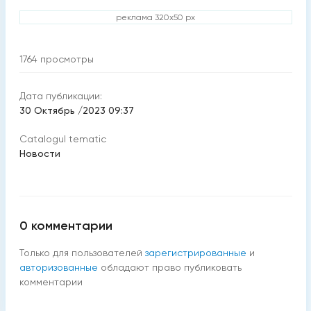
реклама 320x50 px
1764
просмотры
Дата публикации:
30 Октябрь /2023 09:37
Catalogul tematic
Новости
0
комментарии
Только для пользователей
зарегистрированные
и
авторизованные
обладают право публиковать
комментарии