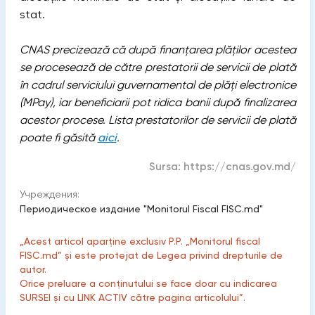
stat.
CNAS precizează că după finanțarea plăților acestea
se procesează de către prestatorii de servicii de plată
în cadrul serviciului guvernamental de plăţi electronice
(MPay), iar beneficiarii pot ridica banii după finalizarea
acestor procese. Lista prestatorilor de servicii de plată
poate fi găsită
aici
.
Sursa:
https://cnas.gov.md/
Учреждения:
Периодическое издание "Monitorul Fiscal FISC.md"
„Acest articol aparține exclusiv P.P. „Monitorul fiscal
FISC.md” și este protejat de Legea privind drepturile de
autor.
Orice preluare a conținutului se face doar cu indicarea
SURSEI și cu LINK ACTIV către pagina articolului”.