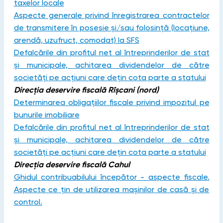
taxelor locale
Aspecte generale privind înregistrarea contractelor
de transmitere în posesie și/sau folosință (locațiune,
arendă, uzufruct, comodat) la SFS
Defalcările din profitul net al întreprinderilor de stat
și municipale, achitarea dividendelor de către
societăți pe acțiuni care dețin cota parte a statului
Direcția deservire fiscală Rîșcani (nord)
Determinarea obligațiilor fiscale privind impozitul pe
bunurile imobiliare
Defalcările din profitul net al întreprinderilor de stat
și municipale, achitarea dividendelor de către
societăți pe acțiuni care dețin cota parte a statului
Direcția deservire fiscală Cahul
Ghidul contribuabilului începător - aspecte fiscale.
Aspecte ce țin de utilizarea mașinilor de casă și de
control.