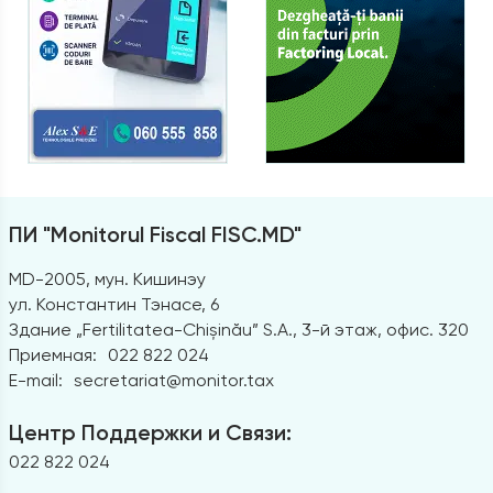
ПИ "Monitorul Fiscal FISC.MD"
MD-2005, мун. Кишинэу
ул. Константин Тэнасе, 6
Здание „Fertilitatea-Chișinău” S.A., 3-й этаж, офис. 320
Приемная:
022 822 024
E-mail:
secretariat@monitor.tax
Центр Поддержки и Связи:
022 822 024