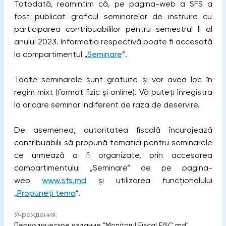
Totodată, reamintim că, pe pagina-web a SFS a
fost publicat graficul seminarelor de instruire cu
participarea contribuabililor pentru semestrul II al
anului 2023. Informația respectivă poate fi accesată
la compartimentul „
Seminare
”.
Toate seminarele sunt gratuite și vor avea loc în
regim mixt (format fizic și online). Vă puteți înregistra
la oricare seminar indiferent de raza de deservire.
De asemenea, autoritatea fiscală încurajează
contribuabilii să propună tematici pentru seminarele
ce urmează a fi organizate, prin accesarea
compartimentului „Seminare” de pe pagina-
web
www.sfs.md
și utilizarea funcționalului
„
Propuneți tema
”.
Учреждения:
Периодическое издание "Monitorul Fiscal FISC.md"