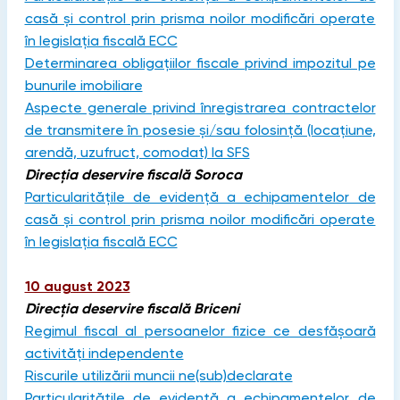
casă și control prin prisma noilor modificări operate
în legislația fiscală ECC
Determinarea obligațiilor fiscale privind impozitul pe
bunurile imobiliare
Aspecte generale privind înregistrarea contractelor
de transmitere în posesie și/sau folosință (locațiune,
arendă, uzufruct, comodat) la SFS
Direcția deservire fiscală Soroca
Particularitățile de evidență a echipamentelor de
casă și control prin prisma noilor modificări operate
în legislația fiscală ECC
10 august 2023
Direcția deservire fiscală Briceni
Regimul fiscal al persoanelor fizice ce desfășoară
activități independente
Riscurile utilizării muncii ne(sub)declarate
Particularitățile de evidență a echipamentelor de