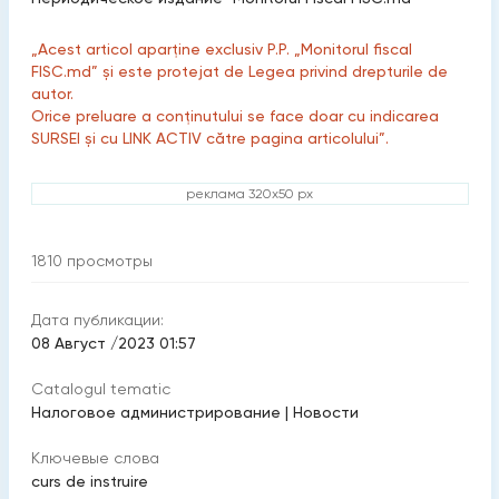
„Acest articol aparține exclusiv P.P. „Monitorul fiscal
FISC.md” și este protejat de Legea privind drepturile de
autor.
Orice preluare a conținutului se face doar cu indicarea
SURSEI și cu LINK ACTIV către pagina articolului”.
реклама 320x50 px
1810
просмотры
Дата публикации:
08 Август /2023 01:57
Catalogul tematic
Налоговое администрирование
|
Новости
Ключевые слова
curs de instruire