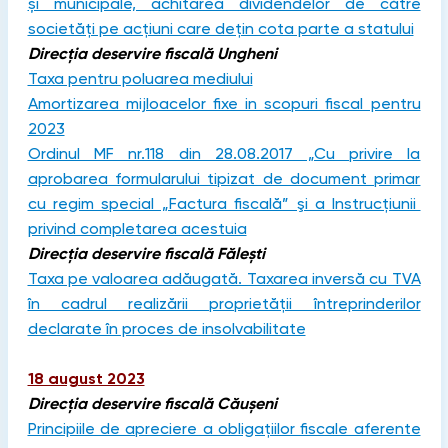
și municipale, achitarea dividendelor de către
societăți pe acțiuni care dețin cota parte a statului
Direcția deservire fiscală Ungheni
Taxa pentru poluarea mediului
Amortizarea mijloacelor fixe in scopuri fiscal pentru
2023
Ordinul MF nr.118 din 28.08.2017 „Cu privire la
aprobarea formularului tipizat de document primar
cu regim special „Factura fiscală” şi a Instrucţiunii
privind completarea acestuia
Direcția deservire fiscală Fălești
Taxa pe valoarea adăugată. Taxarea inversă cu TVA
în cadrul realizării proprietății întreprinderilor
declarate în proces de insolvabilitate
18 august 2023
Direcția deservire fiscală Căușeni
Principiile de apreciere a obligațiilor fiscale aferente