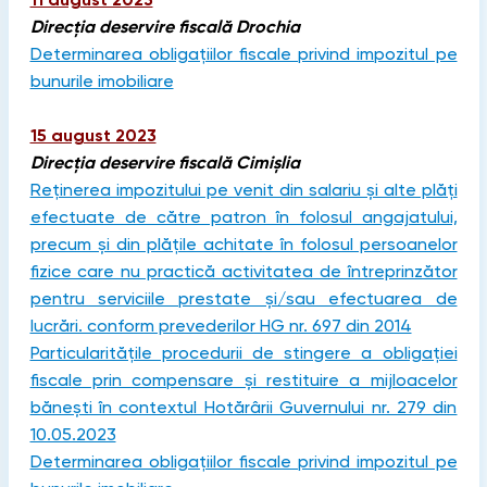
Direcția deservire fiscală Drochia
Determinarea obligațiilor fiscale privind impozitul pe
bunurile imobiliare
15 august 2023
Direcția deservire fiscală Cimișlia
Reținerea impozitului pe venit din salariu și alte plăți
efectuate de către patron în folosul angajatului,
precum și din plățile achitate în folosul persoanelor
fizice care nu practică activitatea de întreprinzător
pentru serviciile prestate și/sau efectuarea de
lucrări. conform prevederilor HG nr. 697 din 2014
Particularitățile procedurii de stingere a obligației
fiscale prin compensare și restituire a mijloacelor
bănești în contextul Hotărârii Guvernului nr. 279 din
10.05.2023
Determinarea obligațiilor fiscale privind impozitul pe