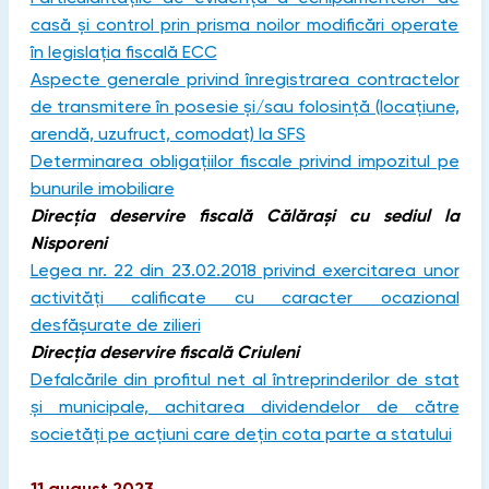
casă și control prin prisma noilor modificări operate
în legislația fiscală ECC
Aspecte generale privind înregistrarea contractelor
de transmitere în posesie și/sau folosință (locațiune,
arendă, uzufruct, comodat) la SFS
Determinarea obligațiilor fiscale privind impozitul pe
bunurile imobiliare
Direcția deservire fiscală Călărași cu sediul la
Nisporeni
Legea nr. 22 din 23.02.2018 privind exercitarea unor
activități calificate cu caracter ocazional
desfășurate de zilieri
Direcția deservire fiscală Criuleni
Defalcările din profitul net al întreprinderilor de stat
și municipale, achitarea dividendelor de către
societăți pe acțiuni care dețin cota parte a statului
11 august 2023