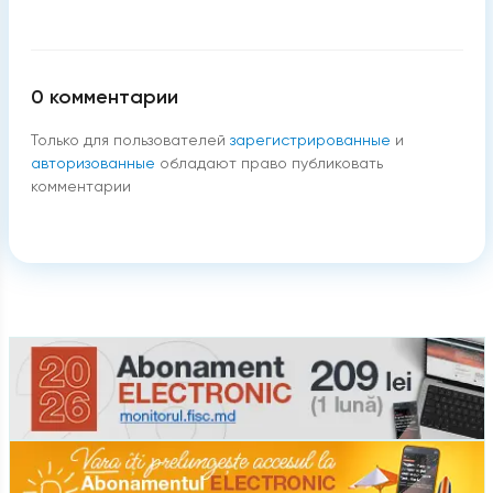
0
комментарии
Только для пользователей
зарегистрированные
и
авторизованные
обладают право публиковать
комментарии