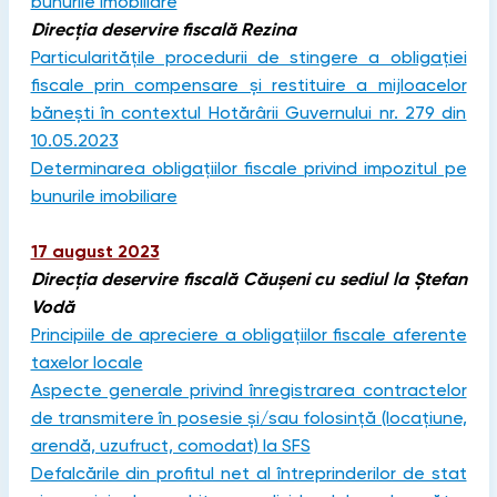
bunurile imobiliare
Direcția deservire fiscală Rezina
Particularitățile procedurii de stingere a obligației
fiscale prin compensare și restituire a mijloacelor
bănești în contextul Hotărârii Guvernului nr. 279 din
10.05.2023
Determinarea obligațiilor fiscale privind impozitul pe
bunurile imobiliare
17 august 2023
Direcția deservire fiscală Căușeni cu sediul la Ștefan
Vodă
Principiile de apreciere a obligațiilor fiscale aferente
taxelor locale
Aspecte generale privind înregistrarea contractelor
de transmitere în posesie și/sau folosință (locațiune,
arendă, uzufruct, comodat) la SFS
Defalcările din profitul net al întreprinderilor de stat