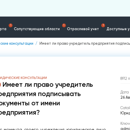
1
1
1
ерта
Сопутствующие области
Отраслевой учет
Доступные у
ские консультации
Имеет ли право учредитель предприятия подпис
ИДИЧЕСКИЕ КОНСУЛЬТАЦИИ
8912
Имеет ли право учредитель
редприятия подписывать
Дата 
26 А
окументы от имени
Catal
редприятия?
Юрид
Ключ
admin
 с момента своего учреждения юридическое лицо