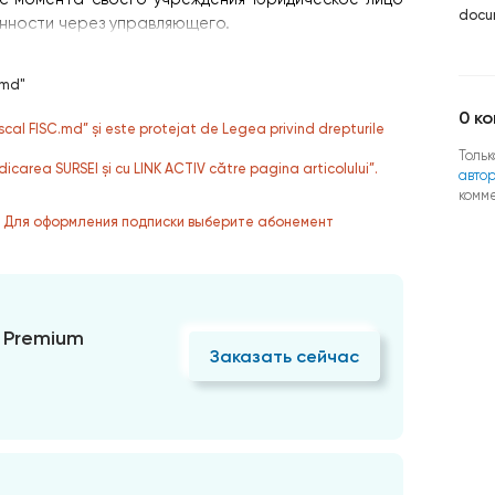
docu
анности через управляющего.
.md"
0
ко
fiscal FISC.md” și este protejat de Legea privind drepturile
Тольк
dicarea SURSEI și cu LINK ACTIV către pagina articolului”.
авто
комм
. Для оформления подписки выберите абонемент
 Premium
Заказать сейчас