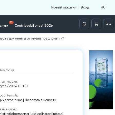
RU
Новый аккаунт
Вход
Căutare
10
слуги
Contribuabil onest 2026
ывать документы от имени предприятия?
просмотры
публикации:
вгуст /2024 08:00
ogul tematic
ическое лицо
|
Налоговые новости
евые слова
istratie
|
persoana juridica
|
intreprindere
|