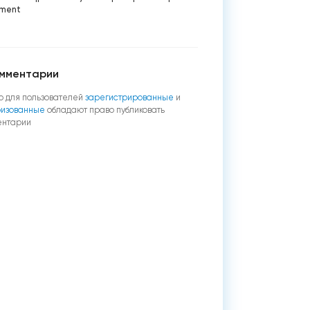
ment
мментарии
о для пользователей
зарегистрированные
и
ризованные
обладают право публиковать
ентарии