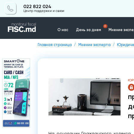
022 822 024
Центр поддержки и связи
6
О нас
День за днем
Мнение эксп
Главная страница
Мнение эксперта
Юридиче
Контакты
ЮР
п
д
п
На основании Гражданского кодекса,