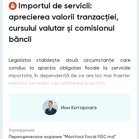
Importul de servicii:
aprecierea valorii tranzacției,
cursului valutar și comisionul
băncii
Legislația stabilește două circumstanțe care
conduc la apariția obligației fiscale la serviciile
importate, în dependență de ce are loc mai înainte:
importul serviciilor sau achitarea acestora.
Ион Китороагэ
Учреждения:
Периодическое издание "Monitorul Fiscal FISC.md"