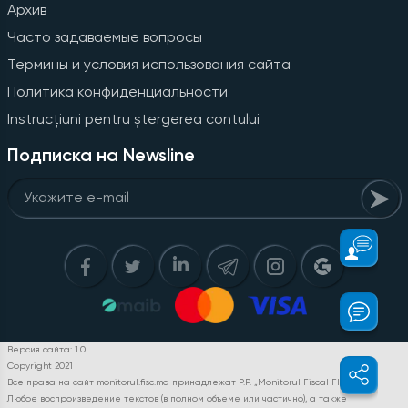
Архив
Часто задаваемые вопросы
Термины и условия использования сайта
Политика конфиденциальности
Instrucțiuni pentru ștergerea contului
Подписка на Newsline
Версия сайта: 1.0
Copyright 2021
Все права на сайт monitorul.fisc.md принадлежат P.P. „Monitorul Fiscal FISC.MD”.
Любое воспроизведение текстов (в полном объеме или частично), а также