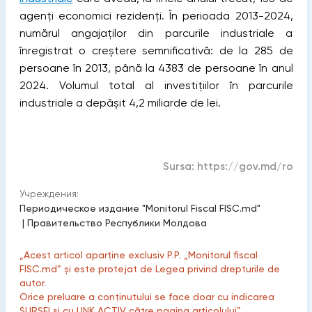
agenți economici rezidenți. În perioada 2013-2024,
numărul angajaților din parcurile industriale a
înregistrat o creștere semnificativă: de la 285 de
persoane în 2013, până la 4383 de persoane în anul
2024. Volumul total al investițiilor în parcurile
industriale a depășit 4,2 miliarde de lei.
Sursa:
https://gov.md/ro
Учреждения:
Периодическое издание "Monitorul Fiscal FISC.md"
|
Правительство Республики Молдова
„Acest articol aparține exclusiv P.P. „Monitorul fiscal
FISC.md” și este protejat de Legea privind drepturile de
autor.
Orice preluare a conținutului se face doar cu indicarea
SURSEI și cu LINK ACTIV către pagina articolului”.