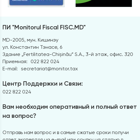
ПИ "Monitorul Fiscal FISC.MD"
MD-2005, мун. Кишинэу
ул. Константин Тэнасе, 6
Здание „Fertilitatea-Chișinău” S.A., 3-й этаж, офис. 320
Приемная:
022 822 024
E-mail:
secretariat@monitor.tax
Центр Поддержки и Связи:
022 822 024
Вам необходим оперативный и полный ответ
на вопрос?
Отправь нам вопрос и в самые сжатые сроки получи
ответ экспертов на e-mail или ссылку на статью в