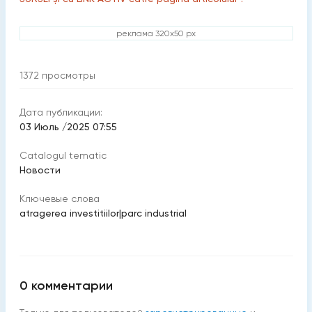
реклама 320x50 px
1372
просмотры
Дата публикации:
03 Июль /2025 07:55
Catalogul tematic
Новости
Ключевые слова
atragerea investitiilor
|
parc industrial
0
комментарии