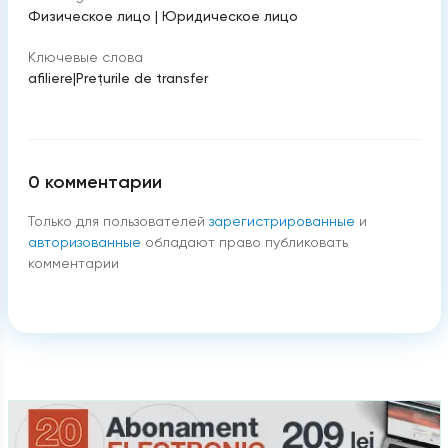
Физическое лицо
|
Юридическое лицо
Ключевые слова
afiliere
|
Prețurile de transfer
0
комментарии
Только для пользователей
зарегистрированные
и
авторизованные
обладают право публиковать
комментарии