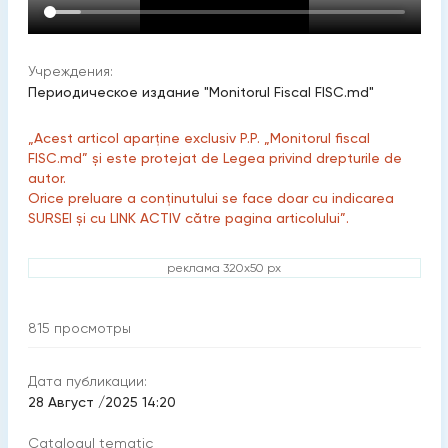
Учреждения:
Периодическое издание "Monitorul Fiscal FISC.md"
„Acest articol aparține exclusiv P.P. „Monitorul fiscal
FISC.md” și este protejat de Legea privind drepturile de
autor.
Orice preluare a conținutului se face doar cu indicarea
SURSEI și cu LINK ACTIV către pagina articolului”.
реклама 320x50 px
815
просмотры
Дата публикации:
28 Август /2025 14:20
Catalogul tematic