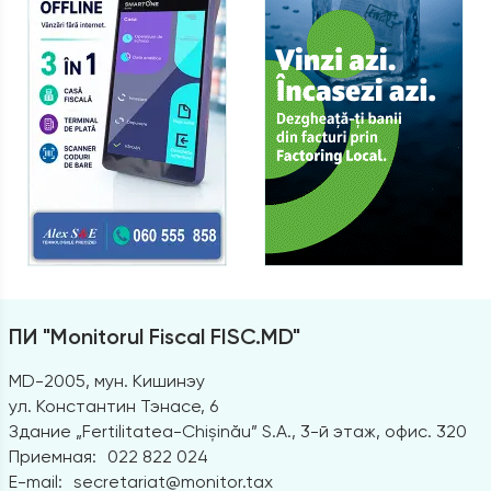
ПИ "Monitorul Fiscal FISC.MD"
MD-2005, мун. Кишинэу
ул. Константин Тэнасе, 6
Здание „Fertilitatea-Chișinău” S.A., 3-й этаж, офис. 320
Приемная:
022 822 024
E-mail:
secretariat@monitor.tax