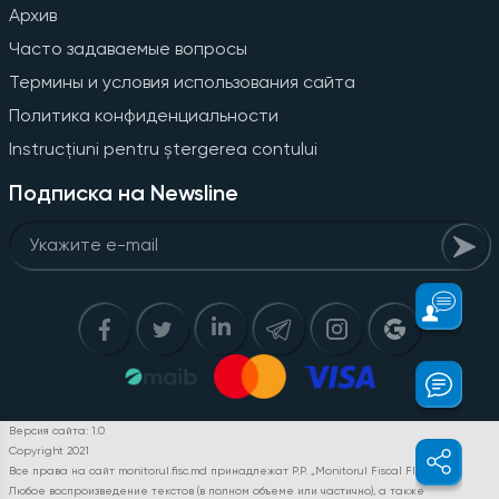
Архив
Часто задаваемые вопросы
Термины и условия использования сайта
Политика конфиденциальности
Instrucțiuni pentru ștergerea contului
Подписка на Newsline
Версия сайта: 1.0
Copyright 2021
Все права на сайт monitorul.fisc.md принадлежат P.P. „Monitorul Fiscal FISC.MD”.
Любое воспроизведение текстов (в полном объеме или частично), а также