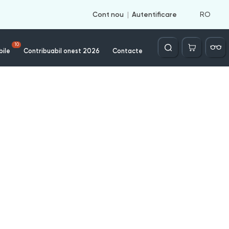
RO
Cont nou
Autentificare
Căutare
10
bile
Contribuabil onest 2026
Contacte