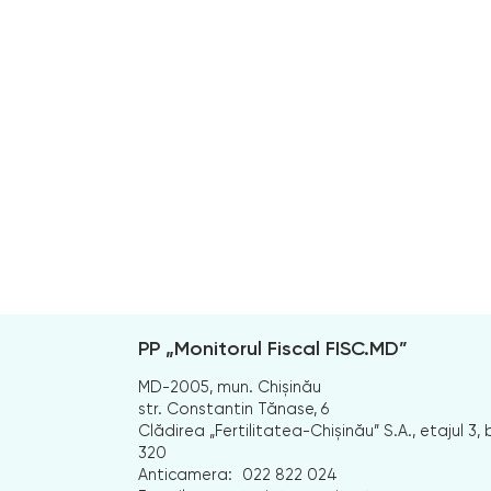
PP „Monitorul Fiscal FISC.MD”
MD-2005, mun. Chișinău
str. Constantin Tănase, 6
Clădirea „Fertilitatea-Chișinău” S.A., etajul 3, b
320
Anticamera:
022 822 024