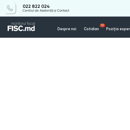
022 822 024
Centrul de Asistență și Contact
10
Despre noi
Cotidian
Poziția exper