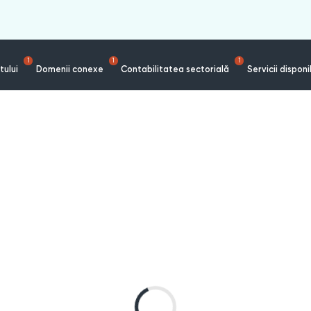
1
1
1
tului
Domenii conexe
Contabilitatea sectorială
Servicii disponi