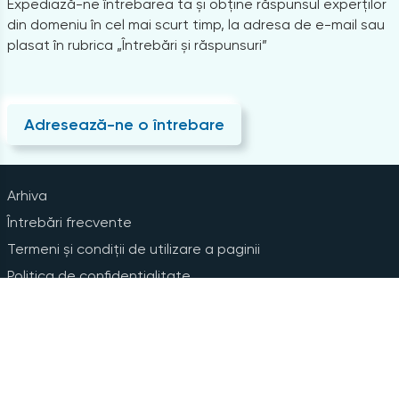
Expediază-ne întrebarea ta și obține răspunsul experților
din domeniu în cel mai scurt timp, la adresa de e-mail sau
plasat în rubrica „Întrebări și răspunsuri”
Adresează-ne o întrebare
Arhiva
Întrebări frecvente
Termeni și condiții de utilizare a paginii
Politica de confidențialitate
Instrucțiuni pentru ștergerea contului
Abonare la Newsline