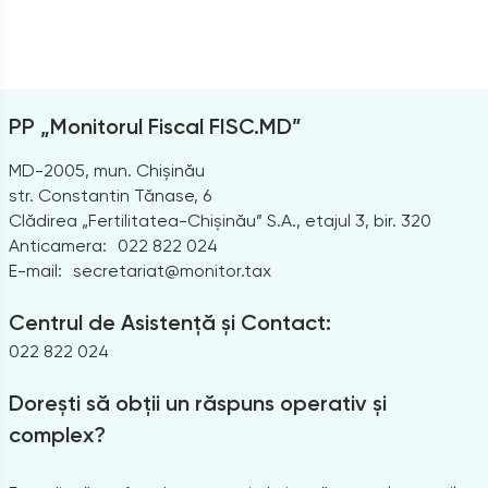
PP „Monitorul Fiscal FISC.MD”
MD-2005, mun. Chișinău
str. Constantin Tănase, 6
Clădirea „Fertilitatea-Chișinău” S.A., etajul 3, bir. 320
Anticamera:
022 822 024
E-mail:
secretariat@monitor.tax
Centrul de Asistență și Contact:
022 822 024
Dorești să obții un răspuns operativ și
complex?