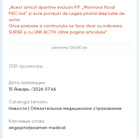
„Acest articol aparține exclusiv P.P. „Monitorul fiscal
FISC.md” și este protejat de Legea privind drepturile de
autor.
Orice preluare a conținutului se face doar cu indicarea
SURSEI și cu LINK ACTIV către pagina articolului”.
реклама 320x50 px
1335
просмотры
Дата публикации:
15 Январь /2026 07:46
Catalogul tematic
Новости
|
Обязательное медицинское страхование
Ключевые слова
angajator
|
examen medical