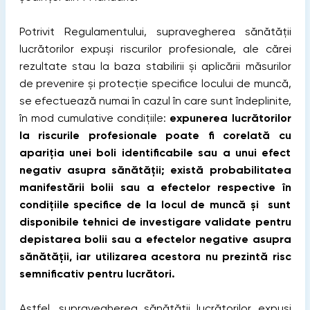
Potrivit Regulamentului, supravegherea sănătății
lucrătorilor expuși riscurilor profesionale, ale cărei
rezultate stau la baza stabilirii și aplicării măsurilor
de prevenire și protecție specifice locului de muncă,
se efectuează numai în cazul în care sunt îndeplinite,
în mod cumulative condițiile:
expunerea lucrătorilor
la riscurile profesionale poate fi corelată cu
apariția unei boli identificabile sau a unui efect
negativ asupra sănătății; există probabilitatea
manifestării bolii sau a efectelor respective în
condițiile specifice de la locul de muncă și sunt
disponibile tehnici de investigare validate pentru
depistarea bolii sau a efectelor negative asupra
sănătății, iar utilizarea acestora nu prezintă risc
semnificativ pentru lucrători.
Astfel, supravegherea sănătății lucrătorilor expuși