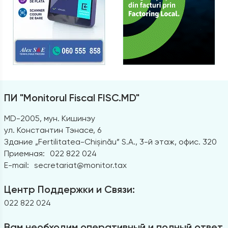
ПИ "Monitorul Fiscal FISC.MD"
MD-2005, мун. Кишинэу
ул. Константин Тэнасе, 6
Здание „Fertilitatea-Chișinău” S.A., 3-й этаж, офис. 320
Приемная:
022 822 024
E-mail:
secretariat@monitor.tax
Центр Поддержки и Связи:
022 822 024
Вам необходим оперативный и полный ответ