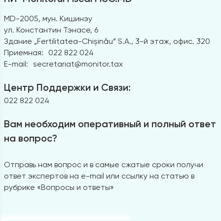
MD-2005, мун. Кишинэу
ул. Константин Тэнасе, 6
Здание „Fertilitatea-Chișinău” S.A., 3-й этаж, офис. 320
Приемная:
022 822 024
E-mail:
secretariat@monitor.tax
Центр Поддержки и Связи:
022 822 024
Вам необходим оперативный и полный ответ
на вопрос?
Отправь нам вопрос и в самые сжатые сроки получи
ответ экспертов на e-mail или ссылку на статью в
рубрике «Вопросы и ответы»