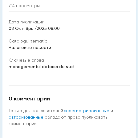
714
просмотры
Дата публикации:
08 Октябрь /2025 08:00
Catalogul tematic
Налоговые новости
Ключевые слова
managementul datoriei de stat
0
комментарии
Только для пользователей
зарегистрированные
и
авторизованные
обладают право публиковать
комментарии