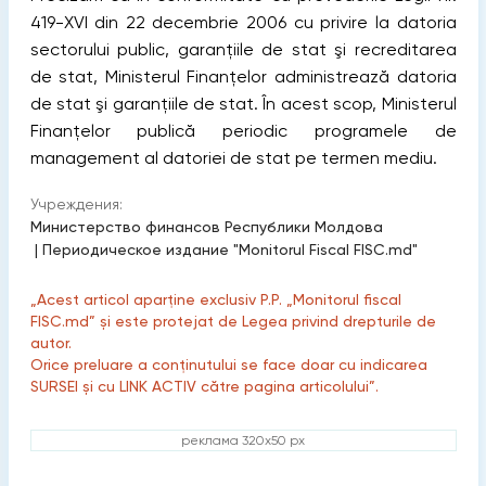
419-XVI din 22 decembrie 2006 cu privire la datoria
sectorului public, garanţiile de stat şi recreditarea
de stat, Ministerul Finanţelor administrează datoria
de stat şi garanţiile de stat. În acest scop, Ministerul
Finanțelor publică periodic programele de
management al datoriei de stat pe termen mediu.
Учреждения:
Министерство финансов Республики Молдова
|
Периодическое издание "Monitorul Fiscal FISC.md"
„Acest articol aparține exclusiv P.P. „Monitorul fiscal
FISC.md” și este protejat de Legea privind drepturile de
autor.
Orice preluare a conținutului se face doar cu indicarea
SURSEI și cu LINK ACTIV către pagina articolului”.
реклама 320x50 px