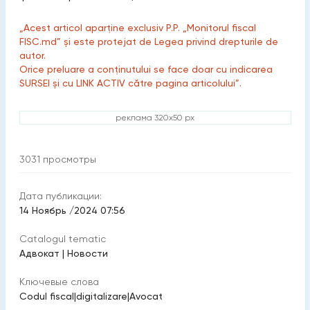
„Acest articol aparține exclusiv P.P. „Monitorul fiscal
FISC.md” și este protejat de Legea privind drepturile de
autor.
Orice preluare a conținutului se face doar cu indicarea
SURSEI și cu LINK ACTIV către pagina articolului”.
реклама 320x50 px
3031
просмотры
Дата публикации:
14 Ноябрь /2024 07:56
Catalogul tematic
Адвокат
|
Новости
Ключевые слова
Codul fiscal
|
digitalizare
|
Avocat