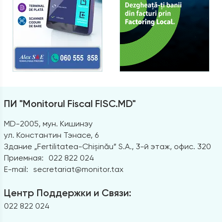
ПИ "Monitorul Fiscal FISC.MD"
MD-2005, мун. Кишинэу
ул. Константин Тэнасе, 6
Здание „Fertilitatea-Chișinău” S.A., 3-й этаж, офис. 320
Приемная:
022 822 024
E-mail:
secretariat@monitor.tax
Центр Поддержки и Связи:
022 822 024