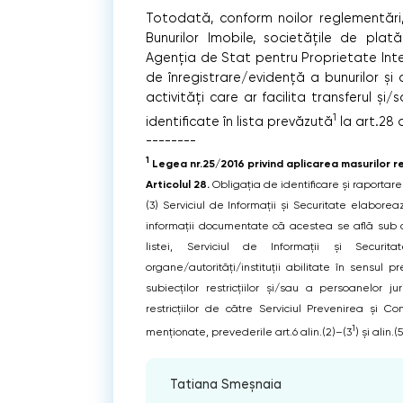
Totodată, conform noilor reglementări,
Bunurilor Imobile, societățile de plată,
Agenția de Stat pentru Proprietate Intel
de înregistrare/evidență a bunurilor și
activități care ar facilita transferul ș
1
identificate în lista prevăzută
la art.28 a
--------
1
Legea nr.25/2016 privind aplicarea masurilor re
Articolul 28.
Obligația de identificare și raportar
(3) Serviciul de Informații și Securitate elaborea
informații documentate că acestea se află sub con
listei, Serviciul de Informații și Securit
organe/autorități/instituții abilitate în sensul p
subiecților restricțiilor și/sau a persoanelor j
restricțiilor de către Serviciul Prevenirea și 
1
menționate, prevederile art.6 alin.(2)–(3
) și alin
Tatiana Smeșnaia