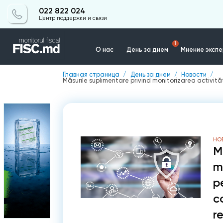
022 822 024
Центр поддержки и связи
1
О нас
День за днем
Мнение эксп
Главная страница
День за днем
Новости
Măsurile suplimentare privind monitorizarea activități
Контакты
НО
M
m
p
c
re