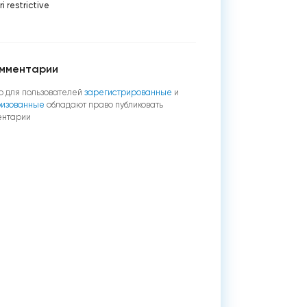
i restrictive
мментарии
о для пользователей
зарегистрированные
и
ризованные
обладают право публиковать
ентарии