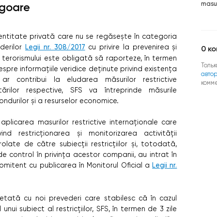
masur
igoare
 entitate privată care nu se regăsește în categoria
derilor
Legii nr. 308/2017
cu privire la prevenirea și
0
ко
i terorismului este obligată să raporteze, în termen
Тольк
espre informațiile veridice deținute privind existența
авто
 ar contribui la eludarea măsurilor restrictive
комм
rilor respective, SFS va întreprinde măsurile
ondurilor și a resurselor economice.
aplicarea masurilor restrictive internaționale care
ind restricționarea și monitorizarea activității
olate de către subiecții restricțiilor și, totodată,
 control în privința acestor companii, au intrat în
omitent cu publicarea în Monitorul Oficial a
Legii nr.
etată cu noi prevederi care stabilesc că în cazul
unui subiect al restricțiilor, SFS, în termen de 3 zile