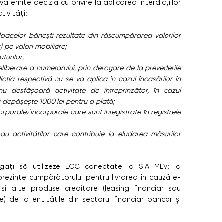
va emite decizia cu privire la aplicarea interdicțiilor
ivități:
loacelor bănești rezultate din răscumpărarea valorilor
 pe valori mobiliare;
turilor;
eliberare a numerarului, prin derogare de la prevederile
dicția respectivă nu se va aplica în cazul încasărilor în
u desfășoară activitate de întreprinzător, în cazul
 depășește 1000 lei pentru o plată;
orporale/incorporale care sunt înregistrate în registrele
/sau activităților care contribuie la eludarea măsurilor
ligați să utilizeze ECC conectate la SIA MEV; la
să prezinte cumpărătorului pentru livrarea în cauză e-
i alte produse creditare (leasing financiar sau
e) de la entitățile din sectorul financiar bancar și