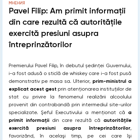
МНЕНИЯ
Pavel Filip: Am primit informații
din care rezultă că autorităţile
exercită presiuni asupra
întreprinzătorilor
Premierului Pavel Filip, în debutul ședinței Guvernului,
i-a fost adusă o sticlă de whiskey care i-a fost pusă
demonstrativ pe masa sa. Ulterior,
prim-ministrul a
explicat acest gest
prin atenționarea instituțiilor de
stat cu privire la fenomenul realizării alcoolului
provenit din contrabandă prin intermediul site-urilor
specializate.
Şeful Executivului a menţionat că
a
primit informații
din care rezultă că
autorităţile
exercită presiuni asupra întreprinzătorilor
,
favorizând, în acelaşi timp, pe cei care îşi