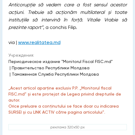
Anticorupție să vedem care a fost sensul acestor
acțiuni. Trebuie să acționăm multilateral și toate
instituțiile să intervină în forță.
Vitalie Vrabie să
prezinte raport”
, a conchis Filip.
via |
www.realitatea.md
Учреждения:
Периодическое издание "Monitorul Fiscal FISC.md"
|
Правительство Республики Молдова
|
Таможенная Служба Республики Молдова
„Acest articol aparține exclusiv P.P. „Monitorul fiscal
FISC.md” și este protejat de Legea privind drepturile de
autor.
Orice preluare a conținutului se face doar cu indicarea
SURSEI și cu LINK ACTIV către pagina articolului”.
реклама 320x50 px