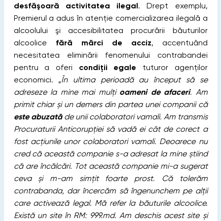
desfăşoară activitatea ilegal
. Drept exemplu,
Premierul a adus în atenţie comercializarea ilegală a
alcoolului şi accesibilitatea procurării băuturilor
alcoolice
fără mărci de acciz
, accentuând
necesitatea eliminării fenomenului contrabandei
pentru a oferi
condiţii egale
tuturor agenţilor
economici. „
În ultima perioadă au început să se
adreseze la mine mai mulți
oameni de afaceri
. Am
primit chiar și un demers din partea unei companii că
este abuzată
de unii colaboratori vamali. Am transmis
Procuraturii Anticorupției să vadă ei cât de corect a
fost acțiunile unor colaboratori vamali. Deoarece nu
cred că această companie s-a adresat la mine știind
că are încălcări. Tot această companie mi-a sugerat
ceva și m-am simțit foarte prost. Că tolerăm
contrabanda, dar încercăm să îngenunchem pe alții
care activează legal. Mă refer la băuturile alcoolice.
Există un site în RM: 999.md. Am deschis acest site și