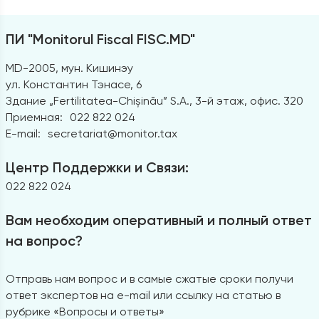
ПИ "Monitorul Fiscal FISC.MD"
MD-2005, мун. Кишинэу
ул. Константин Тэнасе, 6
Здание „Fertilitatea-Chișinău” S.A., 3-й этаж, офис. 320
Приемная:
022 822 024
E-mail:
secretariat@monitor.tax
Центр Поддержки и Связи:
022 822 024
Вам необходим оперативный и полный ответ
на вопрос?
Отправь нам вопрос и в самые сжатые сроки получи
ответ экспертов на e-mail или ссылку на статью в
рубрике «Вопросы и ответы»