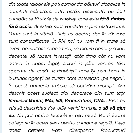
din toate raioanele poți comanda băuturi alcoolice în
cantități nelimitate. Iată astăzi dimineață au fost
cumpărate 10 sticle de whiskey, care este
fără timbru
fără acciz
. Acestea sunt vândute și prin restaurante.
Poate sunt în vitrină sticle cu accize, dar în vânzare
sunt contrafăcute. În RM noi nu vom fi în stare să
avem dezvoltare economică, să plătim pensii și salarii
decente, să facem investiții, atât timp cât nu vom
activa în cadru legal, salarii în plic, vânzări fără
aparate de casă, taximetriștii care își pun banii în
buzunar, agenții de turism care activează „pe negru”.
În acest domeniu trebuie să activăm prompt. Am
deschis acest subiect aici deoarece aici sunt toți:
Serviciul Vamal, MAI, SIS, Procuratura, CNA.
Dacă nu
știți să deschideți site-urile, veniți la mine,
o să vă ajut
eu
. Nu pot activa lucrurile în așa mod. Voi fi foarte
categoric în acest sens pentru a impune regulă. Deja
acest demers l-am direcționat Procuraturii