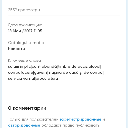
2539
просмотры
Дата публикации:
18 Май /2017 11:05
Catalogul tematic
Новости
Ключевые слова
salarii în plic
|
contrabandă
|
timbre de acciz
|
alcool
|
contrafacere
|
guvern
|
maşina de casă şi de control
|
serviciu vamal
|
procuratura
0
комментарии
Только для пользователей
зарегистрированные
и
авторизованные
обладают право публиковать