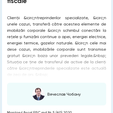
fiscale
Clienții &icirc;ntreprinderilor specializate, &icirc;n
unele cazuri, transferă către acestea elemente de
imobilizări corporale &icirc;n schimbul conectării la
rețele și furnizării continue a apei, energiei electrice,
energiei termice, gazelor naturale. &Icirc;n cele mai
dese cazuri, imobilizările corporale sunt transmise
gratuit &icirc;n baza unor prevederi legale.&nbsp;
Situația ce ține de transferul de active de la clienți
către &icirc;ntreprinderile specializate este actuală
de zeci de ani. &nbsp;
Вячеслав Чобану
Monitorul fiscal FISC.md Nr. 5 (60) 2020