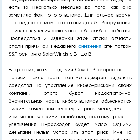
есть за несколько месяцев до того, как она
заметила факт этого взлома. Длительное время,
прошедшее с момента атаки до её обнаружения,
привело к увеличению масштабов кибер-события.
Последствия и издержки этой атаки отчасти
стали причиной недавнего
снижения
агентством
S&P рейтинга SolarWinds с B+ до B.
В-третьих, хотя пандемия Covid-19, скорее всего,
повысит склонность топ-менеджеров выделять
средства на управление кибер-рисками своих
компаний, этого будет недостаточно.
Значительная часть кибер-взломов объясняется
низким качеством культуры риск-менеджмента
или человеческими ошибками, поэтому резкого
увеличения IT-расходов будет мало. Одними
деньгами нельзя устранить этот риск. Именно
поэтому мы ожидаем, что топ-менеджмент будет