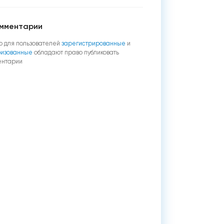
мментарии
о для пользователей
зарегистрированные
и
ризованные
обладают право публиковать
ентарии