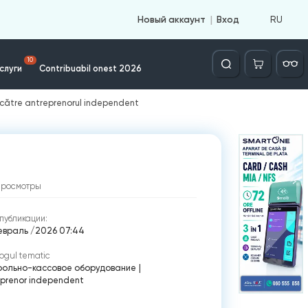
RU
Новый аккаунт
Вход
Căutare
10
слуги
Contribuabil onest 2026
 către antreprenorul independent
просмотры
публикации:
евраль /2026 07:44
ogul tematic
рольно-кассовое оборудование
|
eprenor independent