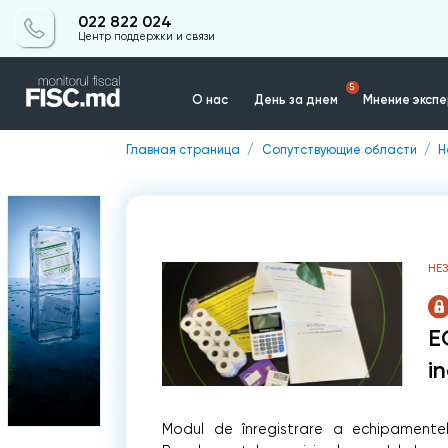
022 822 024
Центр поддержки и связи
5
О нас
День за днем
Мнение эксп
Главная страница
Сопутствующие области
Н
Контакты
НЕ
E
i
Modul de înregistrare a echipamentel