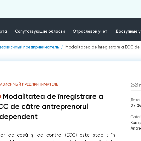
ерта
Сопутствующие области
Отраслевой учет
Доступные у
езависимый предприниматель
Modalitatea de înregistrare a ECC de
ЗАВИСИМЫЙ ПРЕДПРИНИМАТЕЛЬ
2621
Modalitatea de înregistrare a
Дата 
CC de către antreprenorul
27 Ф
ndependent
Catal
Конт
Antr
or de casă și de control (ECC) este stabilit în