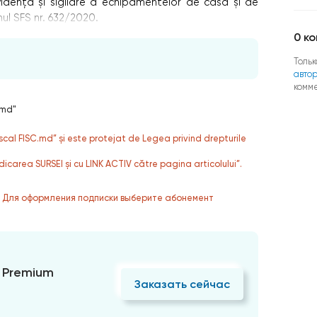
idență și sigilare a echipamentelor de casă și de
ul SFS nr. 632/2020.
0
ко
Тольк
авто
комм
.md"
fiscal FISC.md” și este protejat de Legea privind drepturile
dicarea SURSEI și cu LINK ACTIV către pagina articolului”.
. Для оформления подписки выберите абонемент
 Premium
Заказать сейчас