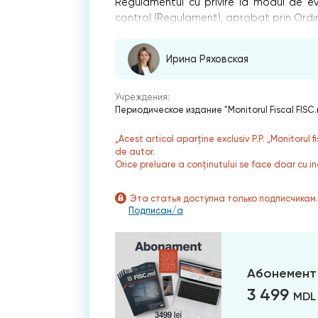
Regulamentul cu privire la modul de ev
control (Regulament), aprobat prin Ordin
Ирина Ряховская
Учреждения:
Периодическое издание "Monitorul Fiscal FISC
„Acest articol aparține exclusiv P.P. „Monitorul 
de autor.
Orice preluare a conținutului se face doar cu in
Эта статья доступна только подписчикам
Подписан/а
Абонемент
3 499
MDL