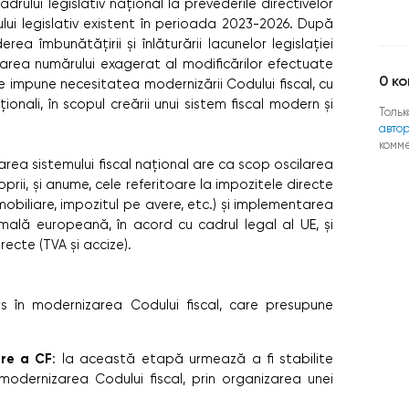
drului legislativ național la prevederile directivelor
ului legislativ existent în perioada 2023-2026. După
a îmbunătățirii și înlăturării lacunelor legislației
uarea numărului exagerat al modificărilor efectuate
0
ко
 se impune necesitatea modernizării Codului fiscal, cu
ționali, în scopul creării unui sistem fiscal modern și
Тольк
авто
комм
ea sistemului fiscal național are ca scop oscilarea
oprii, și anume, cele referitoare la impozitele directe
imobiliare, impozitul pe avere, etc.) și implementarea
mală europeană, în acord cu cadrul legal al UE, și
recte (TVA și accize).
rs în modernizarea Codului fiscal, care presupune
are a CF
: la această etapă urmează a fi stabilite
modernizarea Codului fiscal, prin organizarea unei