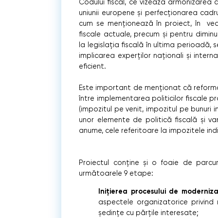
Codului fiscal, ce vizează armonizarea ca
uniunii europene și perfecționarea cadr
cum se menționează în proiect, în vedere
fiscale actuale, precum și pentru dimin
la legislația fiscală în ultima perioadă,
implicarea experților naționali și interna
eficient.
Este important de menționat că reformar
între implementarea politicilor fiscale pr
(impozitul pe venit, impozitul pe bunuri 
unor elemente de politică fiscală și va
anume, cele referitoare la impozitele indi
Proiectul conține și o foaie de parcu
următoarele 9 etape:
Inițierea procesului de moderniz
aspectele organizatorice privind 
ședințe cu părțile interesate;