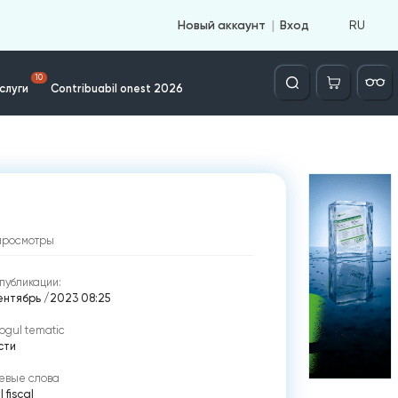
RU
Новый аккаунт
Вход
Căutare
10
слуги
Contribuabil onest 2026
просмотры
публикации:
ентябрь /2023 08:25
ogul tematic
сти
евые слова
 fiscal