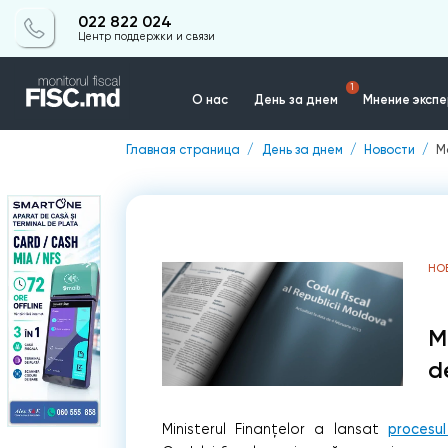
022 822 024
Центр поддержки и связи
1
О нас
День за днем
Мнение эксп
Главная страница
День за днем
Новости
M
Контакты
НО
M
d
Ministerul Finanțelor a lansat
procesu