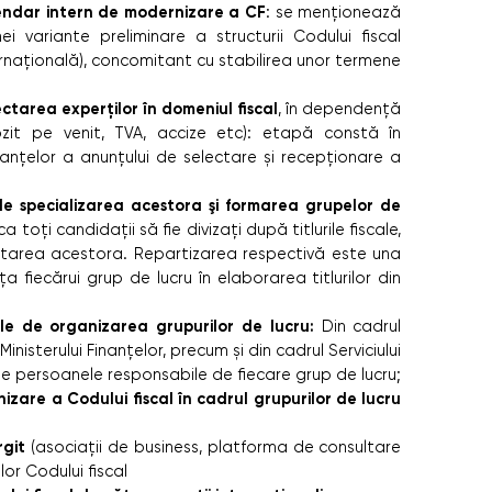
endar intern de modernizare a CF
: se menționează
i variante preliminare a structurii Codului fiscal
ernațională), concomitant cu stabilirea unor termene
ctarea experților în domeniul fiscal
, în dependență
zit pe venit, TVA, accize etc): etapă constă în
inanțelor a anunțului de selectare și recepționare a
 de specializarea acestora şi formarea grupelor de
toţi candidaţii să fie divizaţi după titlurile fiscale,
icitarea acestora. Repartizarea respectivă este una
a fiecărui grup de lucru în elaborarea titlurilor din
ile de organizarea grupurilor de lucru:
Din cadrul
 Ministerului Finanțelor, precum și din cadrul Serviciului
ite persoanele responsabile de fiecare grup de lucru;
zare a Codului fiscal în cadrul grupurilor de lucru
rgit
(asociații de business, platforma de consultare
lor Codului fiscal