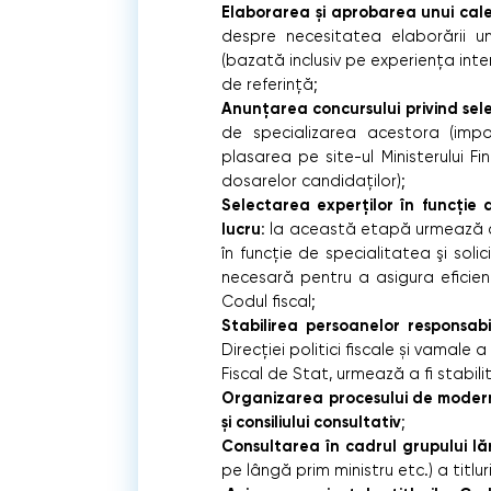
Elaborarea și aprobarea unui cal
despre necesitatea elaborării une
(bazată inclusiv pe experiența int
de referință;
Anunțarea concursului privind sele
de specializarea acestora (impo
plasarea pe site-ul Ministerului F
dosarelor candidaților);
Selectarea experţilor în funcţie
lucru
: la această etapă urmează ca 
în funcţie de specialitatea şi sol
necesară pentru a asigura eficienţ
Codul fiscal;
Stabilirea persoanelor responsab
Direcției politici fiscale și vamale a
Fiscal de Stat, urmează a fi stabil
Organizarea procesului de moderni
și consiliului consultativ
;
Consultarea în cadrul grupului lă
pe lângă prim ministru etc.) a titluri