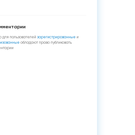
мментарии
о для пользователей
зарегистрированные
и
ризованные
обладают право публиковать
ентарии