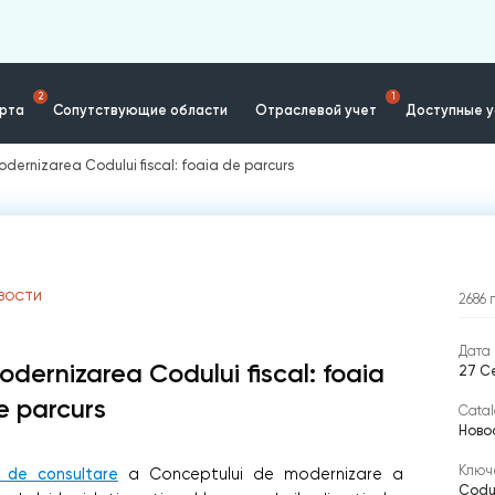
2
1
ерта
Сопутствующие области
Отраслевой учет
Доступные у
odernizarea Codului fiscal: foaia de parcurs
ВОСТИ
2686
Дата 
odernizarea Codului fiscal: foaia
27 С
e parcurs
Catal
Ново
Ключ
l de consultare
a Conceptului de modernizare a
Codul