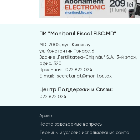
ПИ "Monitorul Fiscal FISC.MD"
MD-2005, мун. Кишинэу
ул. Константин Тэнасе, 6
Здание „Fertilitatea-Chișinău” S.A., 3-й этаж,
офис. 320
Приемная:
022 822 024
E-mail:
secretariat@monitor.tax
Центр Поддержки и Связи:
022 822 024
Архив
Часто задаваемые вопросы
Термины и условия использования сайта