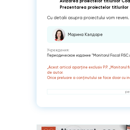
Avizarea proiectelor titlurilor Cod
Prezentarea proiectelor titlurilor 
Cu detalii asupra proiectului vom reveni.
Марина Кэлдаре
Учреждения:
Периодическое издание "Monitorul Fiscal FISC
„Acest articol aparține exclusiv P.P. „Monitorul 
de autor.
Orice preluare a conținutului se face doar cu in
ре