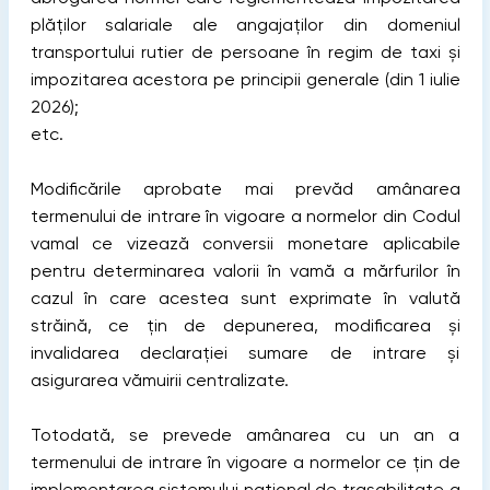
plăților salariale ale angajaților din domeniul
transportului rutier de persoane în regim de taxi și
impozitarea acestora pe principii generale (din 1 iulie
2026);
etc.
Modificările aprobate mai prevăd amânarea
termenului de intrare în vigoare a normelor din Codul
vamal ce vizează conversii monetare aplicabile
pentru determinarea valorii în vamă a mărfurilor în
cazul în care acestea sunt exprimate în valută
străină, ce țin de depunerea, modificarea și
invalidarea declarației sumare de intrare și
asigurarea vămuirii centralizate.
Totodată, se prevede amânarea cu un an a
termenului de intrare în vigoare a normelor ce țin de
implementarea sistemului național de trasabilitate a