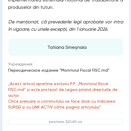
produselor din tutun.
De menționat, că prevederile legii aprobate vor intra
în vigoare, cu unele excepții, din 1 ianuarie 2026.
Tatiana Smeșnaia
Учреждения:
Периодическое издание "Monitorul Fiscal FISC.md"
„Acest articol aparține exclusiv P.P. „Monitorul fiscal
FISC.md” și este protejat de Legea privind drepturile de
autor.
Orice preluare a conținutului se face doar cu indicarea
SURSEI și cu LINK ACTIV către pagina articolului”.
реклама 320x50 px