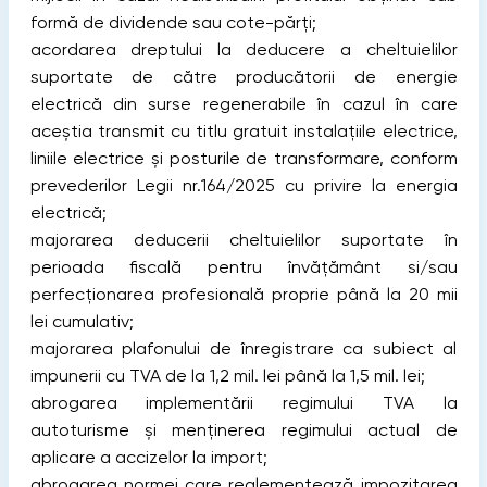
formă de dividende sau cote-părți;
acordarea dreptului la deducere a cheltuielilor
suportate de către producătorii de energie
electrică din surse regenerabile în cazul în care
aceștia transmit cu titlu gratuit instalațiile electrice,
liniile electrice și posturile de transformare, conform
prevederilor Legii nr.164/2025 cu privire la energia
electrică;
majorarea deducerii cheltuielilor suportate în
perioada fiscală pentru învățământ si/sau
perfecționarea profesională proprie până la 20 mii
lei cumulativ;
majorarea plafonului de înregistrare ca subiect al
impunerii cu TVA de la 1,2 mil. lei până la 1,5 mil. lei;
abrogarea implementării regimului TVA la
autoturisme și menținerea regimului actual de
aplicare a accizelor la import;
abrogarea normei care reglementează impozitarea