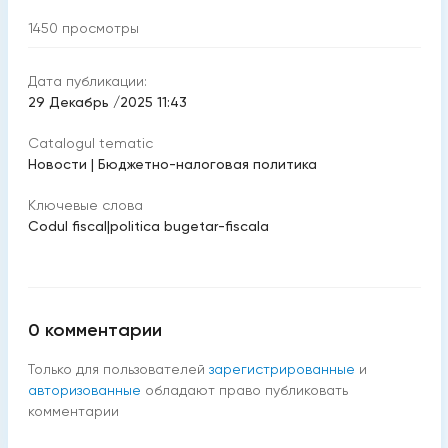
1450
просмотры
Дата публикации:
29 Декабрь /2025 11:43
Catalogul tematic
Новости
|
Бюджетно-налоговая политика
Ключевые слова
Codul fiscal
|
politica bugetar-fiscala
0
комментарии
Только для пользователей
зарегистрированные
и
авторизованные
обладают право публиковать
комментарии