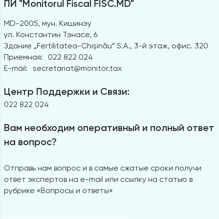
ПИ "Monitorul Fiscal FISC.MD"
MD-2005, мун. Кишинэу
ул. Константин Тэнасе, 6
Здание „Fertilitatea-Chișinău” S.A., 3-й этаж, офис. 320
Приемная:
022 822 024
E-mail:
secretariat@monitor.tax
Центр Поддержки и Связи:
022 822 024
Вам необходим оперативный и полный ответ
на вопрос?
Отправь нам вопрос и в самые сжатые сроки получи
ответ экспертов на e-mail или ссылку на статью в
рубрике «Вопросы и ответы»