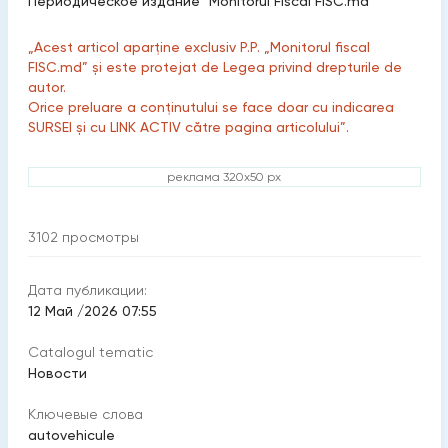
Периодическое издание "Monitorul Fiscal FISC.md"
„Acest articol aparține exclusiv P.P. „Monitorul fiscal
FISC.md” și este protejat de Legea privind drepturile de
autor.
Orice preluare a conținutului se face doar cu indicarea
SURSEI și cu LINK ACTIV către pagina articolului”.
реклама 320x50 px
3102
просмотры
Дата публикации:
12 Май /2026 07:55
Catalogul tematic
Новости
Ключевые слова
autovehicule