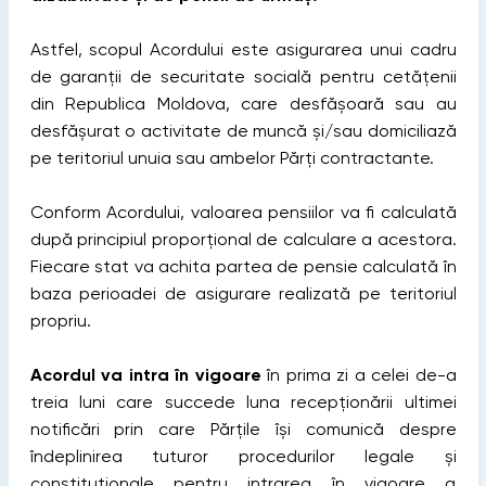
Astfel, scopul Acordului este asigurarea unui cadru
de garanții de securitate socială pentru cetățenii
din Republica Moldova, care desfășoară sau au
desfășurat о activitate de muncă și/sau domiciliază
pe teritoriul unuia sau ambelor Părți contractante.
Conform Acordului, valoarea pensiilor va fi calculată
după principiul proporțional de calculare a acestora.
Fiecare stat va achita partea de pensie calculată în
baza perioadei de asigurare realizată pe teritoriul
propriu.
Acordul va intra în vigoare
în prima zi a celei de-а
treia luni care succede luna recepționării ultimei
notificări prin care Părțile își comunică despre
îndeplinirea tuturor procedurilor legale și
constituționale pentru intrarea în vigoare a