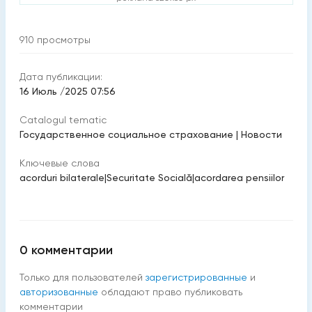
910
просмотры
Дата публикации:
16 Июль /2025 07:56
Catalogul tematic
Государственное социальное страхование
|
Новости
Ключевые слова
acorduri bilaterale
|
Securitate Socială
|
acordarea pensiilor
0
комментарии
Только для пользователей
зарегистрированные
и
авторизованные
обладают право публиковать
комментарии