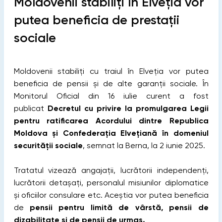
Moldovenii stabiliți în Elveția vor
putea beneficia de prestații
sociale
Moldovenii stabiliți cu traiul în Elveția vor putea
beneficia de pensii și de alte garanții sociale. În
Monitorul Oficial din 16 iulie curent a fost
publicat
Decretul cu privire la promulgarea Legii
pentru ratificarea Acordului dintre Republica
Moldova și Confederația Elvețiană în domeniul
securității sociale
, semnat la Berna, la 2 iunie 2025.
Tratatul vizează angajații, lucrătorii independenți,
lucrătorii detașați, personalul misiunilor diplomatice
și oficiilor consulare etc. Aceștia vor putea beneficia
de
pensii pentru limită de vârstă, pensii de
dizabilitate și de pensii de urmaș.