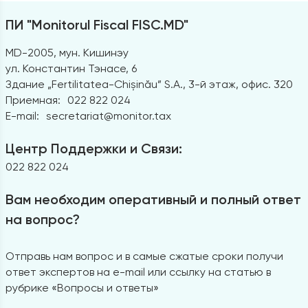
ПИ "Monitorul Fiscal FISC.MD"
MD-2005, мун. Кишинэу
ул. Константин Тэнасе, 6
Здание „Fertilitatea-Chișinău” S.A., 3-й этаж, офис. 320
Приемная:
022 822 024
E-mail:
secretariat@monitor.tax
Центр Поддержки и Связи:
022 822 024
Вам необходим оперативный и полный ответ
на вопрос?
Отправь нам вопрос и в самые сжатые сроки получи
ответ экспертов на e-mail или ссылку на статью в
рубрике «Вопросы и ответы»