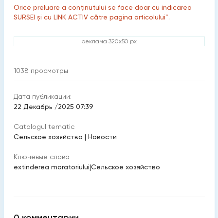
Orice preluare a conținutului se face doar cu indicarea
SURSEI și cu LINK ACTIV către pagina articolului”.
реклама 320x50 px
1038
просмотры
Дата публикации:
22 Декабрь /2025 07:39
Catalogul tematic
Cельское хозяйство
|
Новости
Ключевые слова
extinderea moratoriului
|
Cельское хозяйство
0
комментарии