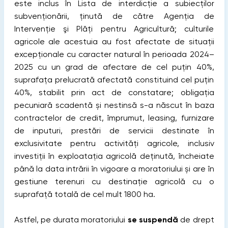
este inclus în Lista de interdicţie a subiecţilor
subvenţionării, ținută de către Agenţia de
Intervenţie şi Plăţi pentru Agricultură; culturile
agricole ale acestuia au fost afectate de situaţii
excepţionale cu caracter natural în perioada 2024–
2025 cu un grad de afectare de cel puţin 40%,
suprafaţa prelucrată afectată constituind cel puţin
40%, stabilit prin act de constatare; obligația
pecuniară scadentă și nestinsă s-a născut în baza
contractelor de credit, împrumut, leasing, furnizare
de inputuri, prestări de servicii destinate în
exclusivitate pentru activităţi agricole, inclusiv
investiții în exploatația agricolă deținută, încheiate
până la data intrării în vigoare a moratoriului și are în
gestiune terenuri cu destinație agricolă cu o
suprafață totală de cel mult 1800 ha.
Astfel, pe durata moratoriului
se suspendă
de drept