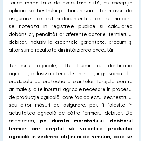
orice modalitate de executare silită, cu excepția
aplicării sechestrului pe bunuri sau altor măsuri de
asigurare a executării documentului executoriu care
se notează în registrele publice și calcularea
dobânzilor, penalităţilor aferente datoriei fermierului
debitor, inclusiv la creanțele garantate, precum şi
altor sume rezultate din întârzierea executării.
Terenurile agricole, alte bunuri cu destinație
agricolă, inclusiv materialul semincer, îngrășămintele,
produsele de protecție a plantelor, furajele pentru
animale și alte inputuri agricole necesare în procesul
de producție agricolă, care fac obiectul sechestrului
sau altor măsuri de asigurare, pot fi folosite în
activitatea agricolă de către fermierul debitor. De
asemenea,
pe durata moratoriului, debitorul
fermier are dreptul să valorifice producția
agricolă în vederea obținerii de venituri, care se