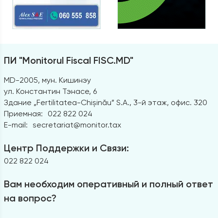
ПИ "Monitorul Fiscal FISC.MD"
MD-2005, мун. Кишинэу
ул. Константин Тэнасе, 6
Здание „Fertilitatea-Chișinău” S.A., 3-й этаж, офис. 320
Приемная:
022 822 024
E-mail:
secretariat@monitor.tax
Центр Поддержки и Связи:
022 822 024
Вам необходим оперативный и полный ответ
на вопрос?