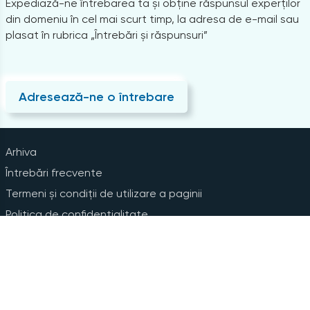
Expediază-ne întrebarea ta și obține răspunsul experților
din domeniu în cel mai scurt timp, la adresa de e-mail sau
plasat în rubrica „Întrebări și răspunsuri”
Adresează-ne o întrebare
Arhiva
Întrebări frecvente
Termeni și condiții de utilizare a paginii
Politica de confidențialitate
Instrucțiuni pentru ștergerea contului
Abonare la Newsline