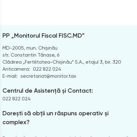
PP „Monitorul Fiscal FISC.MD”
MD-2005, mun. Chișinău
str. Constantin Tănase, 6
Clădirea „Fertilitatea-Chișinău” S.A., etajul 3, bir. 320
Anticamera:
022 822 024
E-mail:
secretariat@monitor.tax
Centrul de Asistență și Contact:
022 822 024
Dorești să obții un răspuns operativ și
complex?