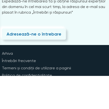
Expediază-ne întrebarea ta și obține răspunsul experților
din domeniu în cel mai scurt timp, la adresa de e-mail sau
plasat în rubrica „Întrebări și răspunsuri”
Adresează-ne o întrebare
Arhiva
Întrebări frecvente
Termeni și condiții de utilizare a paginii
Politica de confidențialitate
Instrucțiuni pentru ștergerea contului
Abonare la Newsline