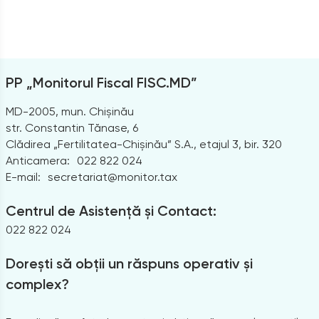
PP „Monitorul Fiscal FISC.MD”
MD-2005, mun. Chișinău
str. Constantin Tănase, 6
Clădirea „Fertilitatea-Chișinău” S.A., etajul 3, bir. 320
Anticamera:
022 822 024
E-mail:
secretariat@monitor.tax
Centrul de Asistență și Contact:
022 822 024
Dorești să obții un răspuns operativ și
complex?