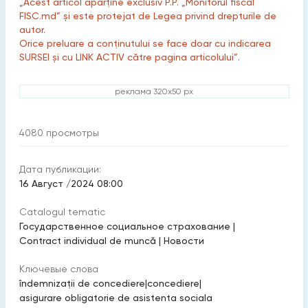
„Acest articol aparține exclusiv P.P. „Monitorul fiscal
FISC.md” și este protejat de Legea privind drepturile de
autor.
Orice preluare a conținutului se face doar cu indicarea
SURSEI și cu LINK ACTIV către pagina articolului”.
реклама 320x50 px
4080
просмотры
Дата публикации:
16 Август /2024 08:00
Catalogul tematic
Государственное социальное страхование
|
Contract individual de muncă
|
Новости
Ключевые слова
îndemnizaţii de concediere
|
concediere
|
asigurare obligatorie de asistenta sociala