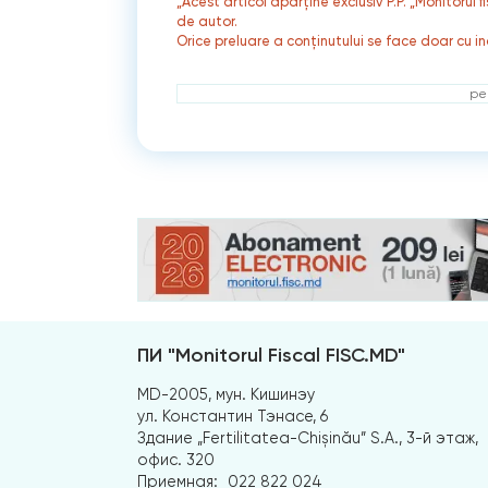
„Acest articol aparține exclusiv P.P. „Monitorul 
de autor.
Orice preluare a conținutului se face doar cu in
ре
ПИ "Monitorul Fiscal FISC.MD"
MD-2005, мун. Кишинэу
ул. Константин Тэнасе, 6
Здание „Fertilitatea-Chișinău” S.A., 3-й этаж,
офис. 320
Приемная:
022 822 024