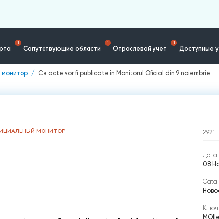
1
1
1
ерта
Сопутствующие области
Отраслевой учет
Доступные у
 монитор
Ce acte vor fi publicate în Monitorul Oficial din 9 noiembrie
ИЦИАЛЬНЫЙ МОНИТОР
2921
Дата 
08 Но
Catal
Ново
Ключ
MO
|
l