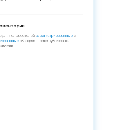
мментарии
о для пользователей
зарегистрированные
и
ризованные
обладают право публиковать
ентарии