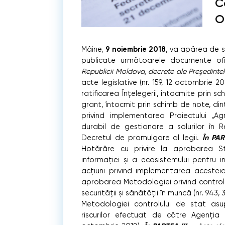
C
O
9 noiembrie 2018
Mâine,
, va apărea de su
publicate următoarele documente ofi
Republicii Moldova, decrete ale Preşedinte
acte legislative (nr. 159, 12 octombrie 2
ratificarea Înțelegerii, întocmite prin s
grant, întocmit prin schimb de note, din
privind implementarea Proiectului „Ag
durabil de gestionare a solurilor în R
În PAR
Decretul de promulgare al legii.
Hotărâre cu privire la aprobarea St
informației și a ecosistemului pentru i
acțiuni privind implementarea acestei
aprobarea Metodologiei privind controlul
securității și sănătății în muncă (nr. 943
Metodologiei controlului de stat asup
riscurilor efectuat de către Agenția