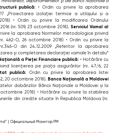
ministerelor, departamentelor şi ale Băncii Naţionale a
tructurii publică:
• Ordin cu privire la aprobarea
 „Proiectarea izolației termice a utilajului și a
018) • Ordin cu privire la modificarea Ordinului
Serviciul Vamal al
e 2016 (nr. 509, 23 octombrie 2018).
rivire la aprobarea Normelor metodologice privind
(nr. 462-O, 26 octombrie 2018) • Ordin cu privire la
 nr.346-O din 24.12.2009 „Referitor la aprobarea
lizarea şi completarea declaraţiei vamale în detaliu”
Naţională a Pieţei Financiare publică:
• Hotărâre cu
vind licenţierea pe piața asigurărilor (nr. 47/6, 22
tat publică:
Ordin cu privire la aprobarea listei
Banca Națională a Moldovei
562, 20 octombrie 2018).
 ratelor dobânzilor Băncii Naționale a Moldovei și la
1 octombrie 2018) • Hotărâre cu privire la stabilirea
unerile din credite situate în Republica Moldova (nr.
.md"
|
Официальный Монитор РМ