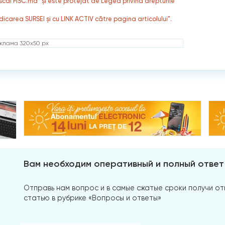
fiscal FISC.md” și este protejat de Legea privind drepturile
dicarea SURSEI și cu LINK ACTIV către pagina articolului”.
клама 320x50 px
Вам необходим оперативный и полный ответ
Отправь нам вопрос и в самые сжатые сроки получи отв
статью в рубрике «Вопросы и ответы»