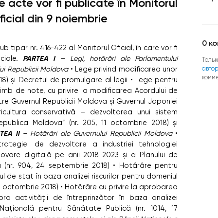
e acte vor fi publicate în Monitorul
ficial din 9 noiembrie
0
ко
b tipar nr. 416-422 al Monitorul Oficial, în care vor fi
PARTEA I
ciale.
— Legi, hotărâri ale Parlamentului
Тольк
авто
lui Republicii Moldova
• Lege privind modificarea unor
комм
018) și Decretul de promulgare al legii
• Lege pentru
chimb de note, cu privire la modificarea Acordului de
tre Guvernul Republicii Moldova și Guvernul Japoniei
ricultura conservativă – dezvoltarea unui sistem
epublica Moldova” (nr. 205, 11 octombrie 2018) și
TEA II
– Hotărâri ale Guvernului Republicii Moldova
•
rategiei de dezvoltare a industriei tehnologiei
novare digitală pe anii 2018-2023 și a Planului de
a (nr. 904, 24 septembrie 2018) • Hotărâre pentru
 de stat în baza analizei riscurilor pentru domeniul
, 3 octombrie 2018) • Hotărâre cu privire la aprobarea
ra activității de întreprinzător în baza analizei
 Națională pentru Sănătate Publică (nr. 1014, 17