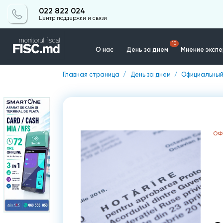
022 822 024
Центр поддержки и связи
10
О нас
День за днем
Мнение эксп
Главная страница
День за днем
Официальный
Контакты
ОФ