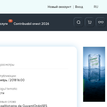
RU
Новый аккаунт
Вход
Căutare
10
слуги
Contribuabil onest 2026
просмотры
публикации:
ябрь /2018 16:00
ogul tematic
сти
евые слова
ege
|
Hotarire de Guvern
|
Ordin
|
SFS