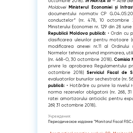
În PARTEA III
octombrie 2018).
— Acte ale 
Ministerul Economiei și Infras
Moldovei
documentului normativ CP G.04.05:2017
conductelor” (nr. 478, 10 octombrie 2
Ministerului Economiei nr. 129 din 28 iuni
Republicii Moldova publică:
• Ordin cu p
clasificarea uleiurilor pentru motoare 
modificarea anexei nr.11 al Ordinului
Normelor tehnice privind imprimarea, uti
Comisia 
(nr. 468-O, 30 octombrie 2018).
privire la aprobarea Regulamentului pri
Serviciul Fiscal de S
octombrie 2018)
evaluatorilor bunurilor sechestrate (nr. 
publică:
• Hotărâre cu privire la nivelul
norma rezervelor obligatorii (nr. 268, 3
ratei amortizorului anticiclic pentru exp
269, 31 octombrie 2018).
Учреждения:
Периодическое издание "Monitorul Fiscal FISC