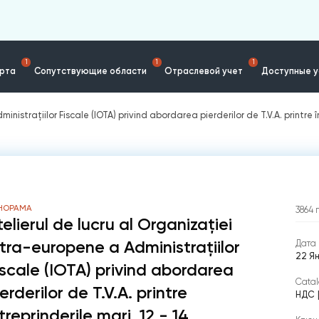
1
1
1
ерта
Сопутствующие области
Отраслевой учет
Доступные у
inistraţiilor Fiscale (IOTA) privind abordarea pierderilor de T.V.A. printre 
НОРАМА
3864
telierul de lucru al Organizaţiei
ntra-europene a Administraţiilor
Дата 
22 Ян
iscale (IOTA) privind abordarea
Catal
erderilor de T.V.A. printre
НДС
treprinderile mari, 12 - 14