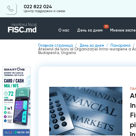
022 822 024
Центр поддержки и связи
10
О нас
День за днем
Мнение эксп
Главная страница
День за днем
Панорама
Atelierul de lucru al Organizaţiei Intra-europene a Adm
Контакты
Budapesta, Ungaria
ПА
A
I
F
pi
în