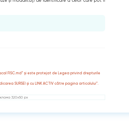
cauze și modalități de identificare a celor care pot fi
fiscal FISC.md” și este protejat de Legea privind drepturile
dicarea SURSEI și cu LINK ACTIV către pagina articolului”.
клама 320x50 px