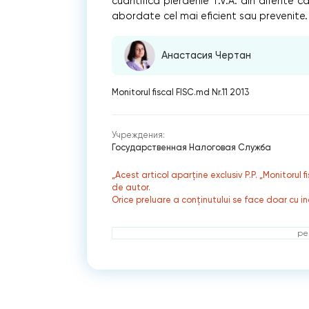
cuantifica pierderile T.V.A. din diferite 
abordate cel mai eficient sau prevenite.
Анастасия Чертан
Monitorul fiscal FISC.md Nr.11 2013
Учреждения:
Государственная Налоговая Служба
„Acest articol aparține exclusiv P.P. „Monitorul 
de autor.
Orice preluare a conținutului se face doar cu in
ре