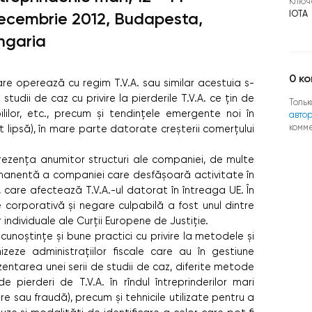
Ключ
IOTA
ecembrie 2012, Budapesta,
ngaria
0
ко
are operează cu regim T.V.A. sau similar acestuia s-
tudii de caz cu privire la pierderile T.V.A. ce țin de
Тольк
lilor, etc., precum și tendințele emergente noi în
авто
комм
 lipsă), în mare parte datorate creșterii comerțului
rezența anumitor structuri ale companiei, de multe
manentă a companiei care desfășoară activitate în
r, care afectează T.V.A.-ul datorat în întreaga UE. În
e corporativă și negare culpabilă a fost unul dintre
individuale ale Curții Europene de Justiție.
cunoștințe și bune practici cu privire la metodele și
rnizeze administrațiilor fiscale care au în gestiune
zentarea unei serii de studii de caz, diferite metode
e pierderi de T.V.A. în rîndul întreprinderilor mari
re sau fraudă), precum și tehnicile utilizate pentru a