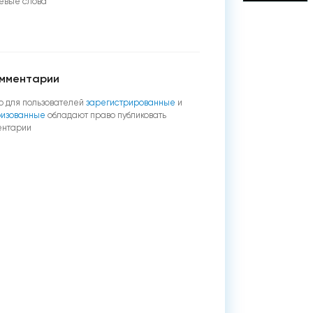
евые слова
мментарии
о для пользователей
зарегистрированные
и
ризованные
обладают право публиковать
ентарии