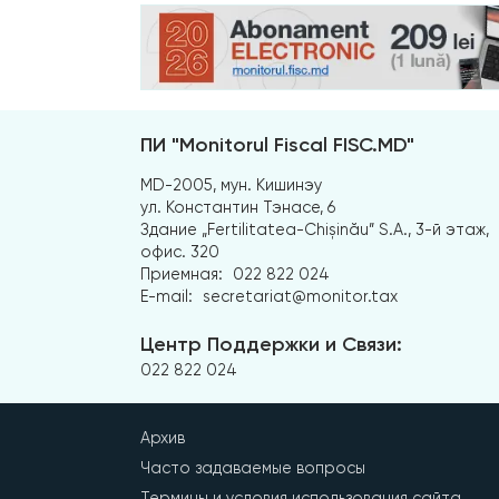
ПИ "Monitorul Fiscal FISC.MD"
MD-2005, мун. Кишинэу
ул. Константин Тэнасе, 6
Здание „Fertilitatea-Chișinău” S.A., 3-й этаж,
офис. 320
Приемная:
022 822 024
E-mail:
secretariat@monitor.tax
Центр Поддержки и Связи:
022 822 024
Архив
Часто задаваемые вопросы
Термины и условия использования сайта