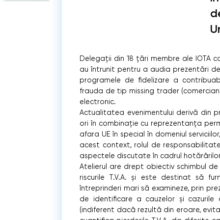
d
U
Delegații din 18 țări membre ale IOTA c
au întrunit pentru a audia prezentări de s
programele de fidelizare a contribuabi
frauda de tip missing trader (comerciant
electronic.
Actualitatea evenimentului derivă din p
ori în combinație cu reprezentanța per
afara UE în special în domeniul serviciilo
acest context, rolul de responsabilitat
aspectele discutate în cadrul hotărârilor 
Atelierul are drept obiectiv schimbul de 
riscurile T.V.A. și este destinat să fu
întreprinderi mari să examineze, prin pre
de identificare a cauzelor și cazurile d
(indiferent dacă rezultă din eroare, evita