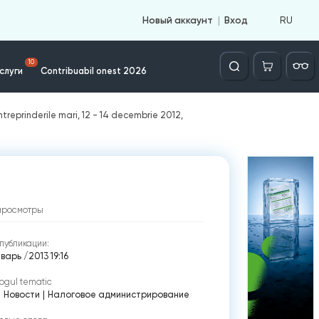
RU
Новый аккаунт
Вход
Căutare
10
слуги
Contribuabil onest 2026
întreprinderile mari, 12 - 14 decembrie 2012,
просмотры
публикации:
варь /2013 19:16
ogul tematic
|
Новости
|
Налоговое администрирование