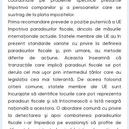
coordonate pe probleme specifice presante
împotriva companiilor şi a persoanelor care se
sustrag de la plata impozitelor.
Prima recomandare prevede o poziţie puternică a UE
împotriva paradisurilor fiscale, dincolo de măsurile
internaţionale actuale. Statele membre ale UE au în
prezent standarde variate cu privire la definirea
paradisurilor fiscale şi, prin urmare, au metode
diferite de acţiune. Aceasta înseamnă că
tranzacţiile care implică paradisuri fiscale se pot
derula cel mai uşor prin intermediul ţărilor care au
legislaţia cea mai tolerantă. De aceea folosind
criterii comune, statele membre ale UE sunt
încurajate să identifice locurile care pot reprezenta
paradisuri fiscale şi să întocmească o listă neagră
naţională a acestora. O abordare comună cu privire
la detectarea şi apoi combaterea paradisurilor
fiscale i-ar împiedica pe evazionişti să profite de