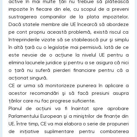
active în mai multe ţări nu trebuie să plătească
impozite în fiecare din ele, cu scopul de a preveni
sustragerea companiilor de la plata impozitelor.
Dacă statele membre ale UE încearcă să abordeze
pe cont propriu această problemă, există riscul ca
întreprinderile vizate să se stabilească pur şi simplu
în altă ţară cu o legislaţie mai permisivă. Iată de ce
este nevoie de o acţiune la nivelul UE pentru a
elimina lacunele juridice şi pentru a se asigura că nici
o ţară nu suferă pierderi financiare pentru că a
acţionat singură.
CE ar urma să monitorizeze punerea în aplicare a
acestor recomandări şi să facă presiuni asupra
ţărilor care nu fac progrese suficiente.
Planul de acţiuni va fi înaintat spre aprobare
Parlamentului European şi a miniştrilor de finanţe din
UE. Între timp, CE va mai elabora o serie de propuneri
de iniţiative suplimentare pentru combaterea