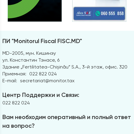
ПИ "Monitorul Fiscal FISC.MD"
MD-2005, мун. Кишинэу
ул. Константин Тэнасе, 6
Здание „Fertilitatea-Chișinău” S.A., 3-й этаж, офис. 320
Приемная:
022 822 024
E-mail:
secretariat@monitor.tax
Центр Поддержки и Связи:
022 822 024
Вам необходим оперативный и полный ответ
на вопрос?