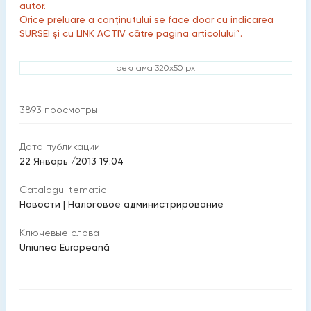
autor.
Orice preluare a conținutului se face doar cu indicarea
SURSEI și cu LINK ACTIV către pagina articolului”.
реклама 320x50 px
3893
просмотры
Дата публикации:
22 Январь /2013 19:04
Catalogul tematic
Новости
|
Налоговое администрирование
Ключевые слова
Uniunea Europeană