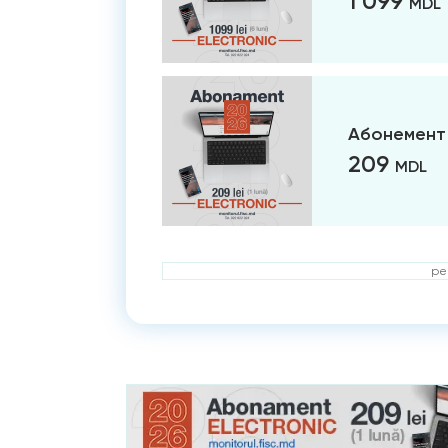
1 099
MDL
Абонемент 
209
MDL
ре