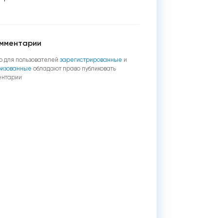
мментарии
о для пользователей
зарегистрированные
и
ризованные
обладают право публиковать
ентарии