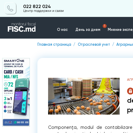
022 822 024
Центр поддержки и связи
1
О нас
День за днем
Мнение эксп
Главная страница
Отраслевой учет
Аграрны
Контакты
АГ
d
p
Componența, modul de contabilizare a