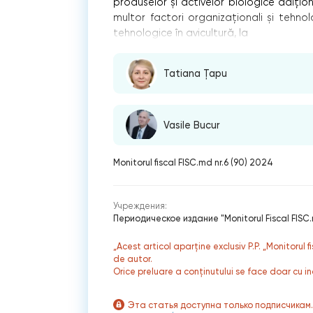
produselor și activelor biologice adiți
multor factori organizaționali și tehnol
tehnologice în avicultură, la
Tatiana Țapu
Vasile Bucur
Monitorul fiscal FISC.md nr.6 (90) 2024
Учреждения:
Периодическое издание "Monitorul Fiscal FISC
„Acest articol aparține exclusiv P.P. „Monitorul 
de autor.
Orice preluare a conținutului se face doar cu in
Эта статья доступна только подписчикам