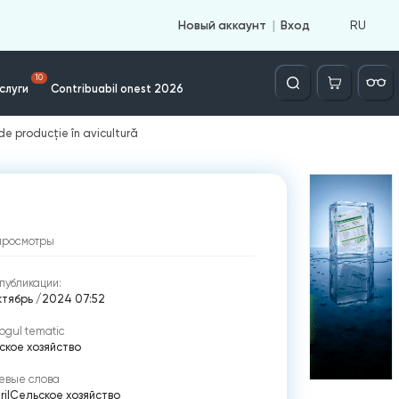
RU
Новый аккаунт
Вход
Căutare
10
слуги
Contribuabil onest 2026
de producție în avicultură
просмотры
публикации:
ктябрь /2024 07:52
ogul tematic
ское хозяйство
евые слова
ri
|
Cельское хозяйство