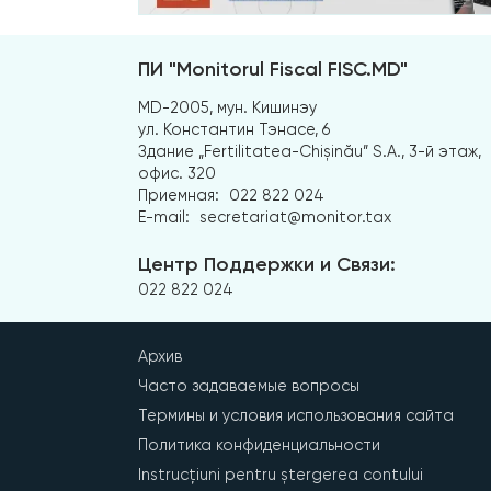
ПИ "Monitorul Fiscal FISC.MD"
MD-2005, мун. Кишинэу
ул. Константин Тэнасе, 6
Здание „Fertilitatea-Chișinău” S.A., 3-й этаж,
офис. 320
Приемная:
022 822 024
E-mail:
secretariat@monitor.tax
Центр Поддержки и Связи:
022 822 024
Архив
Часто задаваемые вопросы
Термины и условия использования сайта
Политика конфиденциальности
Instrucțiuni pentru ștergerea contului