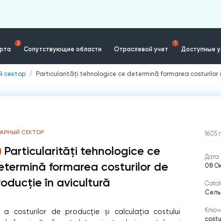
2
1
ерта
Сопутствующие области
Отраслевой учет
Доступные у
й сектор
Particularități tehnologice ce determină formarea costurilor 
РАРНЫЙ СЕКТОР
1605
Particularități tehnologice ce
Дата 
etermină formarea costurilor de
08 О
roducție în avicultură
Catal
Cель
Ключ
 costurilor de producție și calculația costului
costu