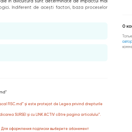
onale în avicultură sunt determinate de impactul mai
ogici. Indiferent de acești factori, baza proceselor
0
ко
Тольк
авто
комм
.md"
fiscal FISC.md” și este protejat de Legea privind drepturile
dicarea SURSEI și cu LINK ACTIV către pagina articolului”.
. Для оформления подписки выберите абонемент