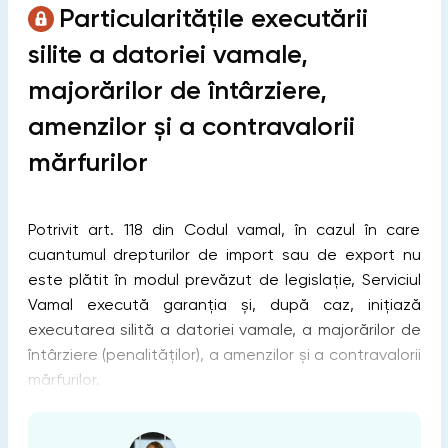
Particularitățile executării
silite a datoriei vamale,
majorărilor de întârziere,
amenzilor și a contravalorii
mărfurilor
Potrivit art. 118 din Codul vamal, în cazul în care
cuantumul drepturilor de import sau de export nu
este plătit în modul prevăzut de legislație, Serviciul
Vamal execută garanția și, după caz, inițiază
executarea silită a datoriei vamale, a majorărilor de
întârziere (penalităților), a amenzilor și a contravalorii
mărfurilor.