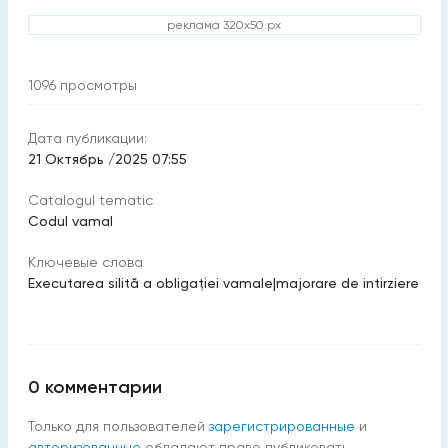
реклама 320x50 px
1096
просмотры
Дата публикации:
21 Октябрь /2025 07:55
Catalogul tematic
Codul vamal
Ключевые слова
Executarea silită a obligației vamale
|
majorare de intirziere
0
комментарии
Только для пользователей
зарегистрированные
и
авторизованные
обладают право публиковать