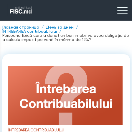
Главная страница
День за днем
ÎNTREBAREA contribuabilului
Persoana fizică care a donat un bun imobil va avea obligația de
a calcula impozit pe venit în mărime de 12%?
ÎNTREBAREA CONTRIBUABILULUI