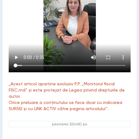
„Acest articol aparține exclusiv P.P. „Monitorul fiscal
FISC.md” și este protejat de Legea privind drepturile de
autor.
Orice preluare a conținutului se face doar cu indicarea
SURSEI și cu LINK ACTIV către pagina articolului”.
реклама 320x50 px