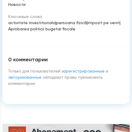
Новости
Ключевые слова
activitate investitionala
|
persoana fizică
|
impozit pe venit
|
Aprobarea politicii bugetar fiscale
0
комментарии
Только для пользователей
зарегистрированные
и
авторизованные
обладают право публиковать
комментарии