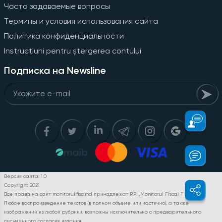
Часто задаваемые вопросы
Термины и условия использования сайта
Политика конфиденциальности
Instrucțiuni pentru ștergerea contului
Подписка на Newsline
Версия сайта: 1.0
Copyright 2021
Все права на сайт monitorul.fisc.md принадлежат P.P. „Monitorul Fiscal FISC.MD”.
Любое воспроизведение текстов (в полном объеме или частично), а также
изображений из любой рубрики, возможны исключительно с предварительного
письменного согласия издания