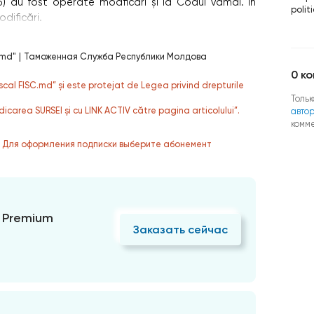
5) au fost operate modficări și la Codul vamal. În
polit
dificări.
.md"
|
Таможенная Служба Республики Молдова
0
ко
fiscal FISC.md” și este protejat de Legea privind drepturile
Тольк
dicarea SURSEI și cu LINK ACTIV către pagina articolului”.
авто
комм
. Для оформления подписки выберите абонемент
 Premium
Заказать сейчас