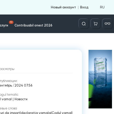
RU
Новый аккаунт
Вход
Căutare
10
слуги
Contribuabil onest 2026
росмотры
публикации:
ентябрь /2024 07:56
ogul tematic
l vamal
|
Новости
евые слова
uri de import
|
declaratia vamala
|
Codul vamal
|