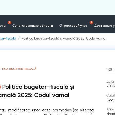
2
1
ерта
Сопутствующие области
Отраслевой учет
Доступные у
tar-fiscală
Politica bugetar-fiscală și vamală 2025: Codul vamal
ITICA BUGETAR-FISCALĂ
1921
п
Дата 
Politica bugetar-fiscală și
20 С
amală 2025: Codul vamal
Catal
Codu
Ключ
entru modificarea unor acte normative (ce vizează
drept