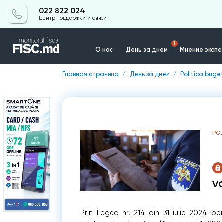
022 822 024
Центр поддержки и связи
1
О нас
День за днем
Мнение эксп
Главная страница
День за днем
Politica buge
Контакты
POL
v
Prin Legea nr. 214 din 31 iulie 2024 p