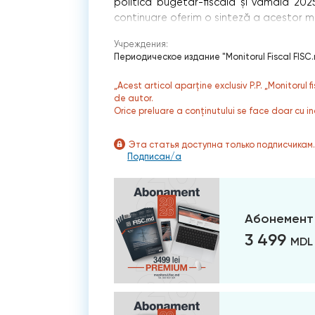
politica bugetar-fiscală și vamală 202
continuare oferim o sinteză a acestor mo
Учреждения:
Периодическое издание "Monitorul Fiscal FISC
„Acest articol aparține exclusiv P.P. „Monitorul 
de autor.
Orice preluare a conținutului se face doar cu in
Эта статья доступна только подписчикам
Подписан/а
Абонемент
3 499
MDL