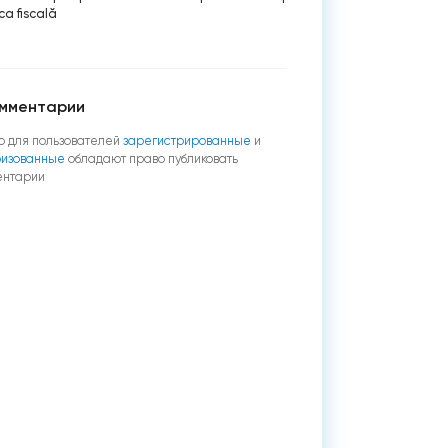
ica fiscală
мментарии
о для пользователей
зарегистрированные
и
ризованные
обладают право публиковать
ентарии