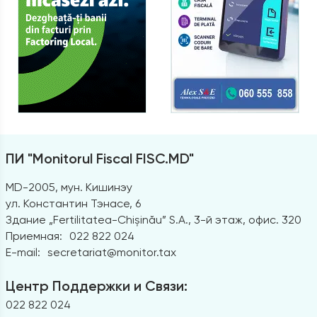
ПИ "Monitorul Fiscal FISC.MD"
MD-2005, мун. Кишинэу
ул. Константин Тэнасе, 6
Здание „Fertilitatea-Chișinău” S.A., 3-й этаж, офис. 320
Приемная:
022 822 024
E-mail:
secretariat@monitor.tax
Центр Поддержки и Связи:
022 822 024