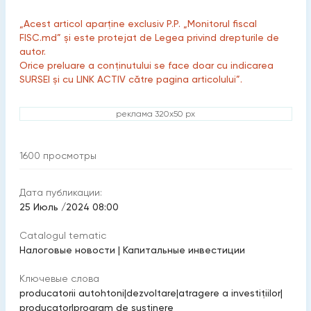
„Acest articol aparține exclusiv P.P. „Monitorul fiscal
FISC.md” și este protejat de Legea privind drepturile de
autor.
Orice preluare a conținutului se face doar cu indicarea
SURSEI și cu LINK ACTIV către pagina articolului”.
реклама 320x50 px
1600
просмотры
Дата публикации:
25 Июль /2024 08:00
Catalogul tematic
Налоговые новости
|
Капитальные инвестиции
Ключевые слова
producatorii autohtoni
|
dezvoltare
|
atragere a investițiilor
|
producator
|
program de susținere