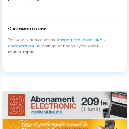
0
комментарии
Только для пользователей
зарегистрированные
и
авторизованные
обладают право публиковать
комментарии