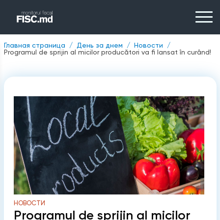
Главная страница
День за днем
Новости
Programul de sprijin al micilor producători va fi lansat în curând!
НОВОСТИ
Programul de sprijin al micilor