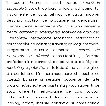
în cadrul Programului sunt pentru:
imobilizări
corporale
(instalații de lucru; utilaje și echipamente;
instrumente de lucru; tehnică de calcul, mobilier
destinat spațiilor de producere și depozitare);
materii prime și materiale de construcții necesare
pentru dotarea și amenajarea spațiului de producer
;
imobilizări necorporale
(obținerea standardelor,
certificatelor de calitate; francize; aplicații software,
înregistrarea mărcilor comerciale;
servicii de
dezvoltare a afacerii
(consultanță și formare
profesională în domeniul de activitate desfășurat;
marketing și publicitate.
Totodată, nu vor fi eligibile
din contul finanțării nerambursabile cheltuielile ce
vizează bunurile și serviciile acoperite de alte
programe/proiecte de asistență și/sau subvenții de
stat; diferențe nefavorabile de curs valutar;
cheltuieli de transport; finanțarea costurilor de
leasing, credit, inclusiv dobânzile și comisioanele