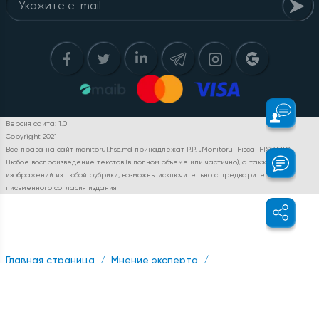
Версия сайта: 1.0
Copyright 2021
Все права на сайт monitorul.fisc.md принадлежат P.P. „Monitorul Fiscal FISC.MD”.
Любое воспроизведение текстов (в полном объеме или частично), а также
изображений из любой рубрики, возможны исключительно с предварительного
письменного согласия издания
Главная страница
Мнение эксперта
Вопросы и ответы
Privind deducerea în scopuri fiscale a cheltuielilor de instruire şi
de deplasare