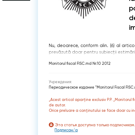
p
d
i
Nu, deoarece, conform alin. (6) al artic
prevăzută doar pentru subiecţii estimări
Monitorul fiscal FISC.md Nr.10 2012
Учреждения:
Периодическое издание "Monitorul Fiscal FISC
„Acest articol aparține exclusiv P.P. „Monitorul 
de autor.
Orice preluare a conținutului se face doar cu in
Эта статья доступна только подписчикам
Подписан/а