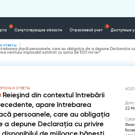
2
1
ерта
Сопутствующие области
Отраслевой учет
Доступные у
и ответы
întrebarea dacă persoanele, care au obligaţia de a depune Declaraţia cu pr
ea venitului impozabil estimat cu suma de 500 mii lei?
ПРОСЫ И ОТВЕТЫ
4020
Reieşind din contextul întrebării
recedente, apare întrebarea
Дата 
22 Ма
acă persoanele, care au obligaţia
Catal
e a depune Declaraţia cu privire
Физи
Косв
a disponibilul de mijloace băneşti,