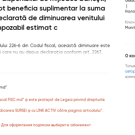
обяз
|
ot beneficia suplimentar la suma
Нало
eclarată de diminuarea venitului
Ключ
mpozabil estimat c
Monit
olului 226-6 din Codul fiscal, această diminuare este
i care nu au depus declaraţia conform art. 2267.
0
ко
Тольк
авто
комм
.md"
fiscal FISC.md” și este protejat de Legea privind drepturile
dicarea SURSEI și cu LINK ACTIV către pagina articolului”.
. Для оформления подписки выберите абонемент