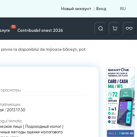
RU
Новый аккаунт
Вход
Căutare
10
слуги
Contribuabil onest 2026
ivire la disponibilul de mijloace băneşti, pot
просмотры
публикации:
й /2013 17:30
ogul tematic
ческое лицо
|
Подоходный налог
|
енные методы оценки налогового