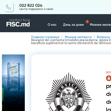
022 822 024
Центр поддержки и связи
1
О нас
День за днем
Мнение эксп
Главная страница
Мнение эксперта
Вопросы 
Reieşind din contextul întrebării precedente, apare 
Контакты
beneficia suplimentar la suma declarată de diminuar
ВО
p
d
d
l