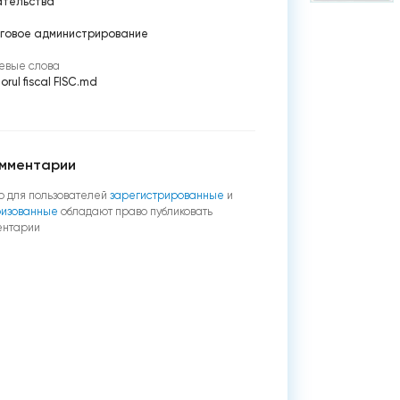
ательства
говое администрирование
евые слова
orul fiscal FISC.md
мментарии
о для пользователей
зарегистрированные
и
ризованные
обладают право публиковать
ентарии