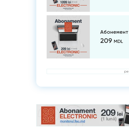
Абонемент 
209
MDL
ре