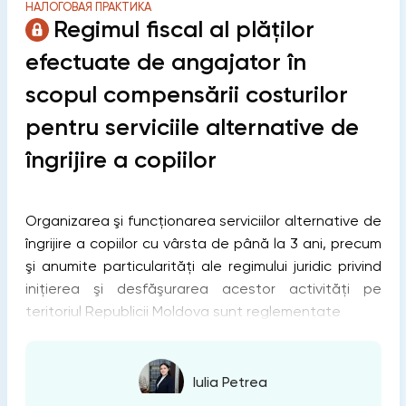
НАЛОГОВАЯ ПРАКТИКА
Regimul fiscal al plăţilor
efectuate de angajator în
scopul compensării costurilor
pentru serviciile alternative de
îngrijire a copiilor
Organizarea şi funcţionarea serviciilor alternative de
îngrijire a copiilor cu vârsta de până la 3 ani, precum
şi anumite particularităţi ale regimului juridic privind
iniţierea şi desfăşurarea acestor activităţi pe
teritoriul Republicii Moldova sunt reglementate
Iulia Petrea