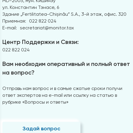
MD-2005, мун. Кишинэу
ул. Константин Тэнасе, 6
Здание „Fertilitatea-Chișinău” S.A., 3-й этаж, офис. 320
Приемная:
022 822 024
E-mail:
secretariat@monitor.tax
Центр Поддержки и Связи:
022 822 024
Вам необходим оперативный и полный ответ
на вопрос?
Отправь нам вопрос и в самые сжатые сроки получи
ответ экспертов на e-mail или ссылку на статью в
рубрике «Вопросы и ответы»
Задай вопрос