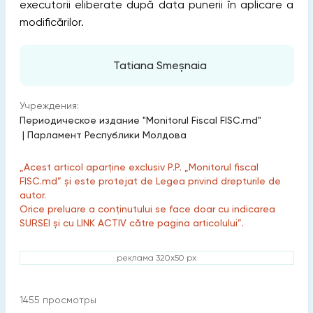
executorii eliberate după data punerii în aplicare a
modificărilor.
Tatiana Smeșnaia
Учреждения:
Периодическое издание "Monitorul Fiscal FISC.md"
|
Парламент Республики Молдова
„Acest articol aparține exclusiv P.P. „Monitorul fiscal
FISC.md” și este protejat de Legea privind drepturile de
autor.
Orice preluare a conținutului se face doar cu indicarea
SURSEI și cu LINK ACTIV către pagina articolului”.
реклама 320x50 px
1455
просмотры