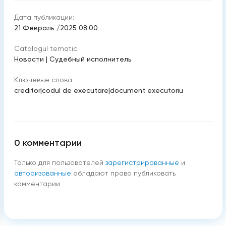
Дата публикации:
21 Февраль /2025 08:00
Catalogul tematic
Новости
|
Судебный исполнитель
Ключевые слова
creditor
|
codul de executare
|
document executoriu
0
комментарии
Только для пользователей
зарегистрированные
и
авторизованные
обладают право публиковать
комментарии