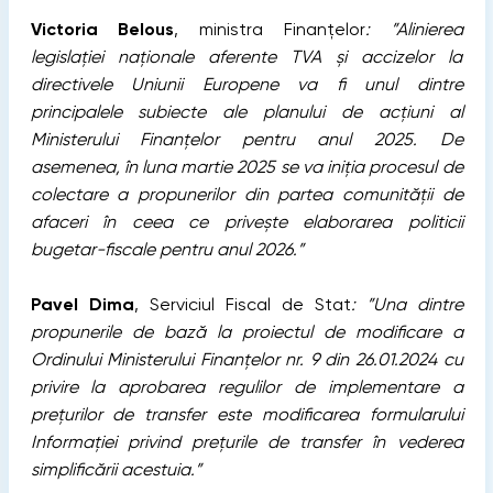
Victoria Belous
, ministra Finanțelor
: ”Alinierea
legislației naționale aferente TVA și accizelor la
directivele Uniunii Europene v
a
fi un
ul
dintre
principalele subiecte ale planului de acțiuni al
Ministerului Finanțelor pentru anul 2025. De
asemenea, în luna martie 2025 se va iniția procesul de
colectare a propunerilor din partea comunității de
afaceri în ceea ce privește elaborarea politicii
bugetar-fiscale pentru anul 2026.”
Pavel Dima
, Serviciul Fiscal de Stat
: ”Una dintre
propunerile de bază la proiectul de modificare a
Ordinului Ministerului Finanțelor nr. 9 din 26.01.2024 cu
privire la aprobarea regulilor de implementare a
prețurilor de transfer este modificarea formularului
Informației privind prețurile de transfer în vederea
simplificării acestuia.”