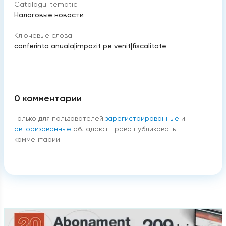
Catalogul tematic
Налоговые новости
Ключевые слова
conferinta anuala
|
impozit pe venit
|
fiscalitate
0
комментарии
Только для пользователей
зарегистрированные
и
авторизованные
обладают право публиковать
комментарии