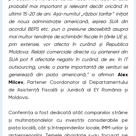
probabil mai important și relevant decât oricând în
ultimii 15-20 de ani. Așa-numitul „război tarifar”
inițiat
de noua administrație americană
, ieșirea SUA din
acordul BEPS etc. pun o presiune deosebită asupra
mai multor tendințe de schimbări fiscale în țările UE și,
prin extensie, vor afecta în curând și Republica
Moldova. Relații comerciale directe cu partenerii din
SUA pot fi afectate negativ în curând, de ex. în IT
outsourcing, unde
,
o parte importantă de venituri se
generează din piața americană,”
a afirmat
Alex
Milcev
, Partener Coordonator al Departamentului
de Asistență Fiscală și Juridică al EY România și
Moldova.
Conferința a fost dedicată atât companiilor străine
și multinaționalelor cu investiții considerabile pe
piața locală, cât și întreprinderilor locale, IMM-urilor și
antreprenorilor. Temele abordate s-au focusat pe