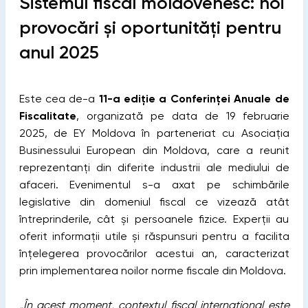
Sistemul fiscal moldovenesc: noi
provocări și oportunități pentru
anul 2025
Este cea de-a
11-a ediție a Conferinței Anuale de
Fiscalitate
, organizată pe data de 19 februarie
2025, de EY Moldova în parteneriat cu Asociația
Businessului European din Moldova, care a reunit
reprezentanți din diferite industrii ale mediului de
afaceri. Evenimentul s-a axat pe schimbările
legislative din domeniul fiscal ce vizează atât
întreprinderile, cât și persoanele fizice. Experții au
oferit informații utile și răspunsuri pentru a facilita
înțelegerea provocărilor acestui an, caracterizat
prin implementarea noilor norme fiscale din Moldova.
„În acest moment, contextul fiscal internațional este