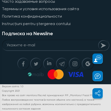
Часто задаваемые вопросы
Термины и условия использования сайта
Политика конфиденциальности
Instrucțiuni pentru ștergerea contului
Подписка на Newsline
Версия сайта: 1.0
Copyright 2021
Все права на сайт monitorul.fisc.md принадлежат P.P. „Monitorul Fiscal FISC.MD”.
Любое воспроизведение текстов (в полном объеме или частично), а также
изображений из любой рубрики, возможны исключительно с предварительного
письменного согласия издания