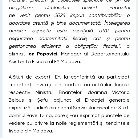
pregătirea declarației privind impozitul
pe
venit
pentru 2024 impun contribuabililor o
abordare atentă și bine documentată. Înțelegerea
acestor aspecte este esențială atât pentru
asigurarea conformității fiscale, cât și pentru
gestionarea eficientă a obligațiilor fiscale.”,
a
afirmat
Ion Popovici
, Manager al Departamentului
Asistență Fiscală al EY Moldova.
Alături de experții EY, la conferință au participat
importanți invitați din partea autorităților locale,
respectiv Ministrul Finanțelor, doamna Victoria
Belous și Șeful adjunct al Direcției generale
expertiză juridică din cadrul Serviciului Fiscal de Stat,
domnul Pavel Dima, care și-au exprimat punctele de
vedere cu privire la noile reglementări și tendințele
fiscale din Moldova.