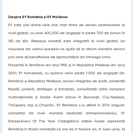
Despre EY România
și EY Moldova
EY este una dintre cele mai mari firme de servicii profesionale la
nivel global, cu circa 400,000 de angajați în peste 700 de birouri în
150 de țări. Rețeaua noastră este integrată la nivel global, iar
resursele din cadrul acesteia ne ajută să le oferim clienților servicii
prin care să beneficieze de oportunitățile din întreaga lume.
Prezentă în România din anul 1992 și în Republica Moldova din anul
2001, EY furnizează, cu ajutorul celor peste 1.000 de angajați din
România și Republica Moldova, servicii integrate de audit, asistență
fiscală, juridică, strategie și tranzacții, consultanță către companii
multinaționale și locale. Avem birouri în București, Cluj-Napoca,
Timișoara, Iași și Chișinău. EY România s-a afiliat în 2014 singurei
competiții de nivel mondial dedicată antreprenorialului, EY
Entrepreneur Of The Year. Câștigătorul ediției locale reprezintă
România în finala mondială ce are loc în fiecare an, în luna iunie, la