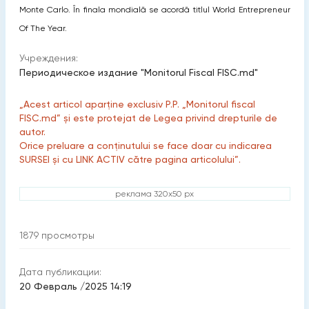
Monte Carlo. În finala mondială se acordă titlul World Entrepreneur
Of The Year.
Учреждения:
Периодическое издание "Monitorul Fiscal FISC.md"
„Acest articol aparține exclusiv P.P. „Monitorul fiscal
FISC.md” și este protejat de Legea privind drepturile de
autor.
Orice preluare a conținutului se face doar cu indicarea
SURSEI și cu LINK ACTIV către pagina articolului”.
реклама 320x50 px
1879
просмотры
Дата публикации:
20 Февраль /2025 14:19