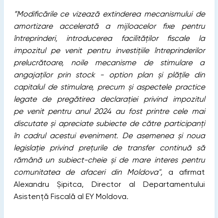
”Modificările ce vizează extinderea mecanismului de
amortizare accelerată a mijloacelor fixe pentru
întreprinderi, introducerea facilități
lor
fiscale la
impozitul pe
venit
pentru investițiile întreprinderilor
prelucrătoare, noile mecanisme de stimulare a
angajaților prin stock - option plan și plățile din
capitalul de stimulare, precum și aspectele practice
legate de pregătirea declarației privind impozitul
pe
veni
t pentru anul 2024 au fost printre cele mai
discutate și apreciate subiecte de către participanți
în cadrul acestui eveniment. De asemenea și noua
legislație privind prețurile de transfer continuă să
rămână un subiect-cheie și de mare interes pentru
comunitatea de afaceri din Moldova",
a afirmat
Alexandru Șipitca, Director al Departamentului
Asistență Fiscală al EY Moldova
.