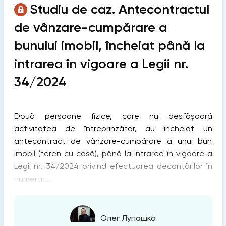
Studiu de caz. Antecontractul
de vânzare-cumpărare a
bunului imobil, încheiat până la
intrarea în vigoare a Legii nr.
34/2024
Două persoane fizice, care nu desfășoară
activitatea de întreprinzător, au încheiat un
antecontract de vânzare-cumpărare a unui bun
imobil (teren cu casă), până la intrarea în vigoare a
Legii nr. 34/2024 privind efectuarea decontărilor în
numerar...
Олег Лупашко