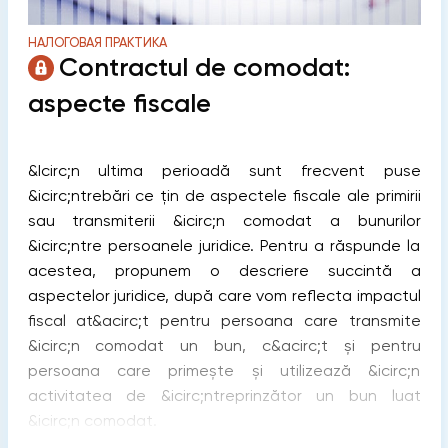
НАЛОГОВАЯ ПРАКТИКА
Contractul de comodat:
aspecte fiscale
&Icirc;n ultima perioadă sunt frecvent puse
&icirc;ntrebări ce țin de aspectele fiscale ale primirii
sau transmiterii &icirc;n comodat a bunurilor
&icirc;ntre persoanele juridice. Pentru a răspunde la
acestea, propunem o descriere succintă a
aspectelor juridice, după care vom reflecta impactul
fiscal at&acirc;t pentru persoana care transmite
&icirc;n comodat un bun, c&acirc;t și pentru
persoana care primește și utilizează &icirc;n
activitatea de &icirc;ntreprinzător un bun luat
&icirc;n comodat.