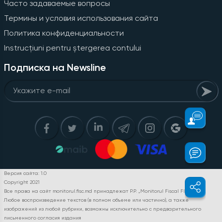
Часто задаваемые вопросы
Термины и условия использования сайта
Политика конфиденциальности
Instrucțiuni pentru ștergerea contului
Подписка на Newsline
Версия сайта: 1.0
Copyright 2021
Все права на сайт monitorul.fisc.md принадлежат P.P. „Monitorul Fiscal FISC.MD”.
Любое воспроизведение текстов (в полном объеме или частично), а также
изображений из любой рубрики, возможны исключительно с предварительного
письменного согласия издания