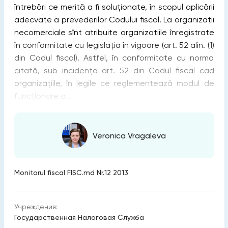
întrebări ce merită a ﬁ soluţionate, în scopul aplicării
adecvate a prevederilor Codului ﬁscal. La organizaţii
necomerciale sînt atribuite organizaţiile înregistrate
în conformitate cu legislaţia în vigoare (art. 52 alin. (1)
din Codul ﬁscal). Astfel, în conformitate cu norma
citată, sub incidenţa art. 52 din Codul ﬁscal cad
organizaţiile, în legile ce reglementează modul de
funcţionare a...
Veronica Vragaleva
Monitorul fiscal FISC.md Nr.12 2013
Учреждения:
Государственная Налоговая Служба