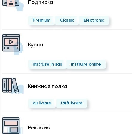
Подписка
Premium
Classic
Electronic
Курсы
instruire în săli
instruire online
Kнижная полка
cu livrare
fără livrare
Реклама