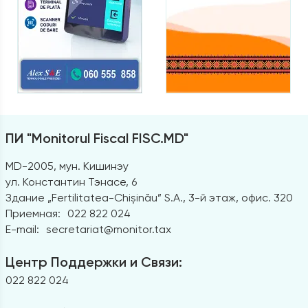
ПИ "Monitorul Fiscal FISC.MD"
MD-2005, мун. Кишинэу
ул. Константин Тэнасе, 6
Здание „Fertilitatea-Chișinău” S.A., 3-й этаж, офис. 320
Приемная:
022 822 024
E-mail:
secretariat@monitor.tax
Центр Поддержки и Связи:
022 822 024