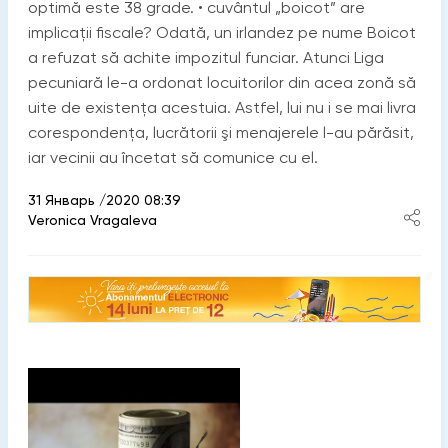
optimă este 38 grade. • cuvântul „boicot” are
implicații fiscale? Odată, un irlandez pe nume Boicot
a refuzat să achite impozitul funciar. Atunci Liga
pecuniară le-a ordonat locuitorilor din acea zonă să
uite de existența acestuia. Astfel, lui nu i se mai livra
corespondența, lucrătorii şi menajerele l-au părăsit,
iar vecinii au încetat să comunice cu el.
31 Январь /2020 08:39
Veronica Vragaleva