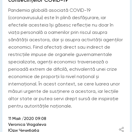
consecințelor COVID-19
Pandemia globală asociată COVID-19
(coronavirusului) este în plină desfășurare, iar
efectele acesteia își găsesc reflecție nu doar în
viața personală a oamenilor prin riscul asupra
sănătății acestora, dar și asupra activității agenților
economici. Fiind afectați direct sau indirect de
restricțiile impuse de organele guvernamentale
specializate, agenții economici traversează o
perioadă extrem de dificilă, echivalentă unei crize
economice de proporții la nivel național și
internațional. În acest context, se cere luarea unor
măsuri urgente de susținere a acestora, iar lecțiile
altor state ar putea servi drept sursă de inspirație
pentru autoritățile naționale.
11 Май /2020 09:08
Veronica Vragaleva
Юри Чичибаба