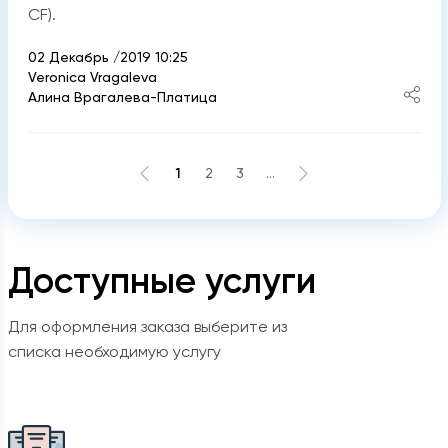
CF).
02 Декабрь /2019 10:25
Veronica Vragaleva
Алина Врагалева-Платица
1
2
3
...
Доступные услуги
Для оформления заказа выберите из
списка необходимую услугу