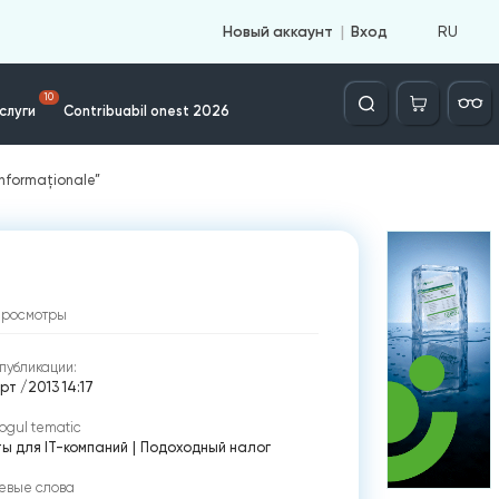
RU
Новый аккаунт
Вход
Căutare
10
слуги
Contribuabil onest 2026
 informaţionale”
просмотры
публикации:
рт /2013 14:17
ogul tematic
ты для IT-компаний
|
Подоходный налог
евые слова