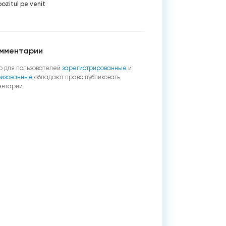
ozitul pe venit
мментарии
о для пользователей
зарегистрированные
и
ризованные
обладают право публиковать
ентарии