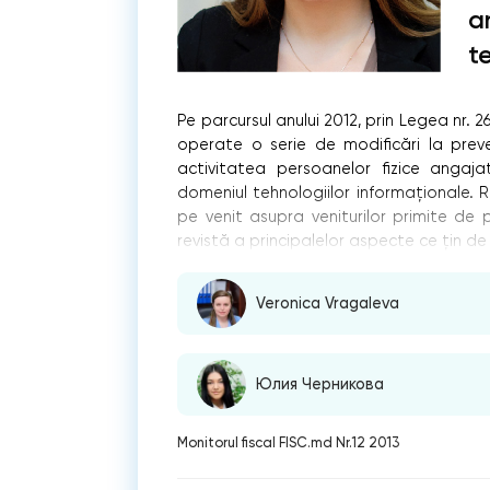
a
t
Pe parcursul anului 2012, prin Legea nr. 26
operate o serie de modiﬁcări la preve
activitatea persoanelor ﬁzice angajat
domeniul tehnologiilor informaţionale. Re
pe venit asupra veniturilor primite de 
revistă a principalelor aspecte ce ţin d
Veronica Vragaleva
Юлия Черникова
Monitorul fiscal FISC.md Nr.12 2013