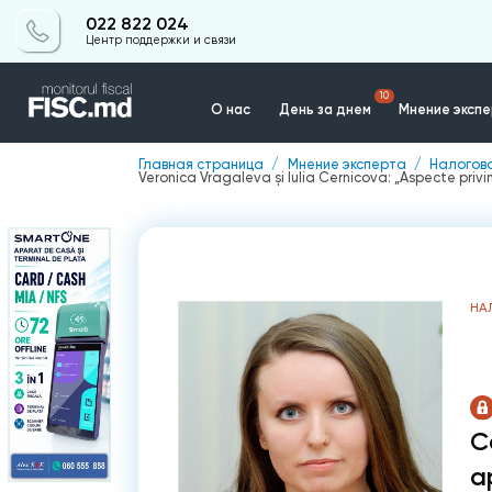
022 822 024
Центр поддержки и связи
10
О нас
День за днем
Мнение эксп
Главная страница
Мнение эксперта
Налогов
Veronica Vragaleva și Iulia Cernicova: „Aspecte privi
Контакты
НА
C
a