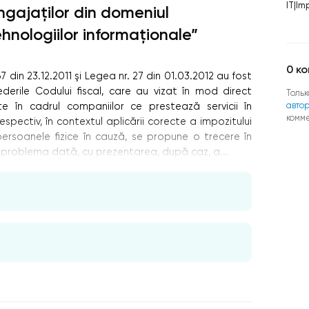
IT
|
Imp
ngajaţilor din domeniul
ehnologiilor informaţionale”
0
ко
7 din 23.12.2011 şi Legea nr. 27 din 01.03.2012 au fost
derile Codului ﬁscal, care au vizat în mod direct
Тольк
авто
e în cadrul companiilor ce prestează servicii în
комм
spectiv, în contextul aplicării corecte a impozitului
persoanele ﬁzice în cauză, se propune o trecere în
e problema dată, cu prezentarea, după caz, a...