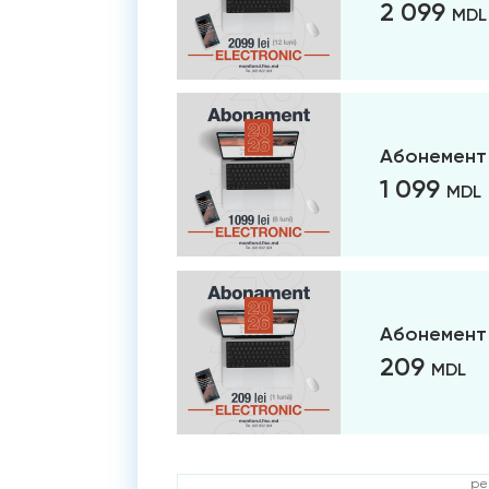
2 099
MDL
Абонемент 
1 099
MDL
Абонемент 
209
MDL
ре