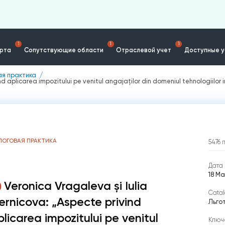
1
1
1
ерта
Сопутствующие области
Отраслевой учет
Доступные у
ая практика
nd aplicarea impozitului pe venitul angajaţilor din domeniul tehnologiilor
ЛОГОВАЯ ПРАКТИКА
5476
Дата 
18 Ма
Veronica Vragaleva și Iulia
Catal
ernicova: „Aspecte privind
Льго
plicarea impozitului pe venitul
Ключ