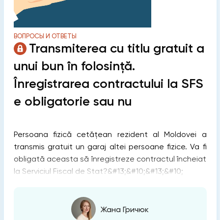
ВОПРОСЫ И ОТВЕТЫ
Transmiterea cu titlu gratuit a
unui bun în folosință.
Înregistrarea contractului la SFS
e obligatorie sau nu
Persoana fizică cetățean rezident al Moldovei a
transmis gratuit un garaj altei persoane fizice. Va fi
obligată aceasta să înregistreze contractul încheiat
la Serviciul Fiscal de Stat?&#13;&#10;&#13;&#10;
Жана Гричюк