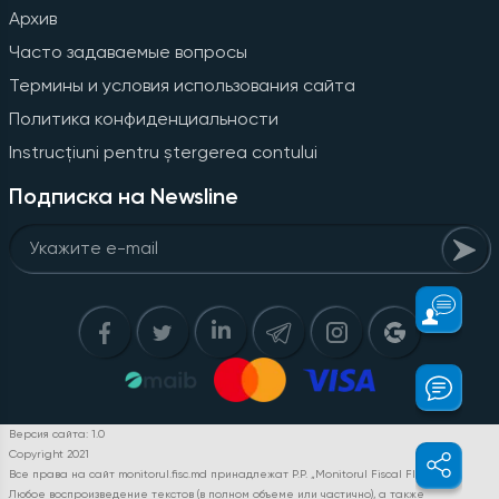
Архив
Часто задаваемые вопросы
Термины и условия использования сайта
Политика конфиденциальности
Instrucțiuni pentru ștergerea contului
Подписка на Newsline
Версия сайта: 1.0
Copyright 2021
Все права на сайт monitorul.fisc.md принадлежат P.P. „Monitorul Fiscal FISC.MD”.
Любое воспроизведение текстов (в полном объеме или частично), а также