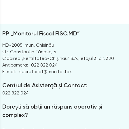
PP „Monitorul Fiscal FISC.MD”
MD-2005, mun. Chișinău
str. Constantin Tănase, 6
Clădirea „Fertilitatea-Chișinău” S.A., etajul 3, bir. 320
Anticamera:
022 822 024
E-mail:
secretariat@monitor.tax
Centrul de Asistență și Contact:
022 822 024
Dorești să obții un răspuns operativ și
complex?