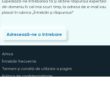
Expediază-ne întrebarea ta și obține răspunsul experților
din domeniu în cel mai scurt timp, la adresa de e-mail sau
plasat în rubrica „Întrebări și răspunsuri”
Adresează-ne o întrebare
Arhiva
Întrebări frecvente
Termeni și condiții de utilizare a paginii
Politica de confidențialitate
Instrucțiuni pentru ștergerea contului
Abonare la Newsline