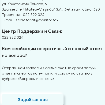
ул. Константин Тэнасе, 6
Здание „Fertilitatea-Chișinău” S.A., 3-й этаж, офис. 320
Приемная:
022 822 024
E-mail:
secretariat@monitor.tax
Центр Поддержки и Связи:
022 822 024
Вам необходим оперативный и полный ответ
на вопрос?
Отправь нам вопрос и в самые сжатые сроки получи
ответ экспертов на e-mail или ссылку на статью в
рубрике «Вопросы и ответы»
Задай вопрос